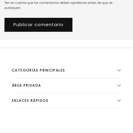
Ten en cuenta que los comentarios deben aprobarse antes de que se
publiquen.
CATEGORÍAS PRINCIPALES
ÁREA PRIVADA
ILUMINACIÓN INTERIOR
VENTILADORES
ENLACES RÁPIDOS
🛍️ Tienda
ILUMINACIÓN EXTERIOR
📦 Pedidos
ILUMINACIÓN TÉCNICA
✨ Sobre Luzgurú
👤 Perfil
BOMBILLAS Y TUBOS
✍ Blog de Iluminación
⚙️ Configuración