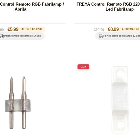
Control Remoto RGB Fabrilamp /
FREYA Control Remoto RGB 220v
Abrila
Led Fabrilamp
ecio
Precio
€5.99
Precio
Precio
€8.99
.99
AHORRAS €2.00
€10.99
AHORRAS €2.
bitual
de
habitual
de
Portes gratis comprando 17 uds
Portes gratis comprando 12 ud
oferta
oferta
-20%