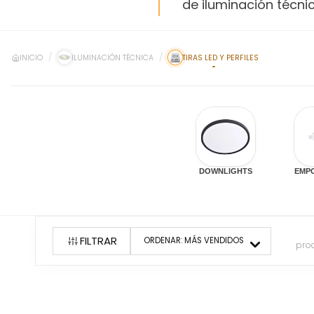
de iluminación técnic
INICIO
ILUMINACIÓN TÉCNICA
TIRAS LED Y PERFILES
DOWNLIGHTS
EMP
FILTRAR
ORDENAR:
MÁS VENDIDOS
pro
51
producto