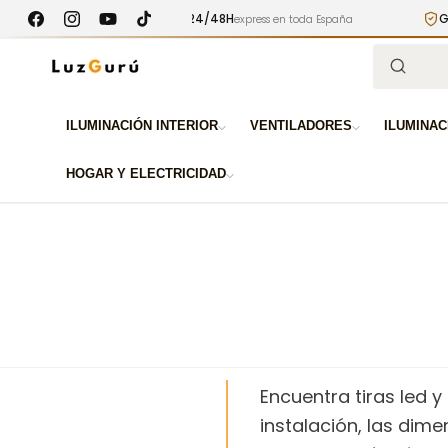
Ir
ENTREGA 24/48H
GARANTÍA 3
directamente
express en toda España
Facebook
Instagram
YouTube
TikTok
al contenido
Búsqued
ILUMINACIÓN INTERIOR
VENTILADORES
ILUMINAC
HOGAR Y ELECTRICIDAD
Encuentra tiras led y
instalación, las dim