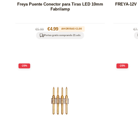
Freya Puente Conector para Tiras LED 10mm
FREYA-12V 
Fabrilamp
Precio
Precio
€4.99
Pr
€5.99
AHORRAS €1.00
€7
habitual
de
ha
Portes gratis comprando 21 uds
oferta
-20%
-20%