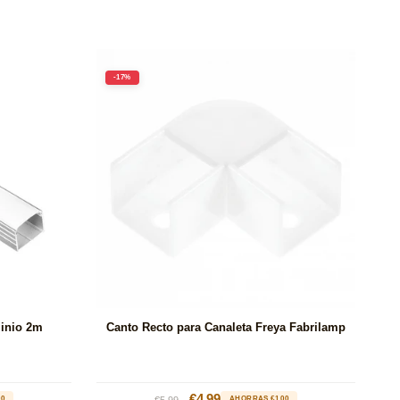
-17%
minio 2m
Canto Recto para Canaleta Freya Fabrilamp
Precio
Precio
€4.99
00
€5.99
AHORRAS €1.00