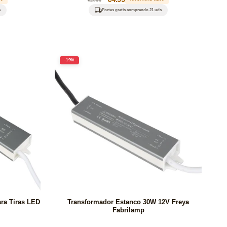
habitual
de
s
Portes gratis comprando 21 uds
oferta
-19%
ra Tiras LED
Transformador Estanco 30W 12V Freya
Fabrilamp