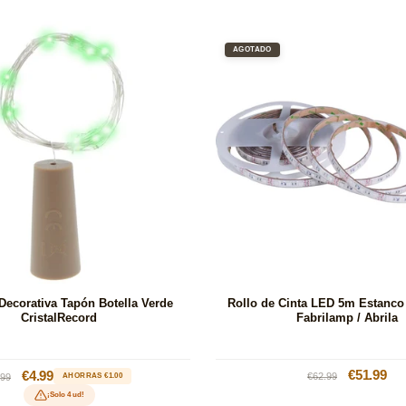
AGOTADO
Decorativa Tapón Botella Verde
Rollo de Cinta LED 5m Estanco
CristalRecord
Fabrilamp / Abrila
Precio
Precio
€51.99
ecio
Precio
€4.99
€62.99
.99
AHORRAS €1.00
habitual
de
bitual
de
¡Solo 4 ud!
oferta
oferta