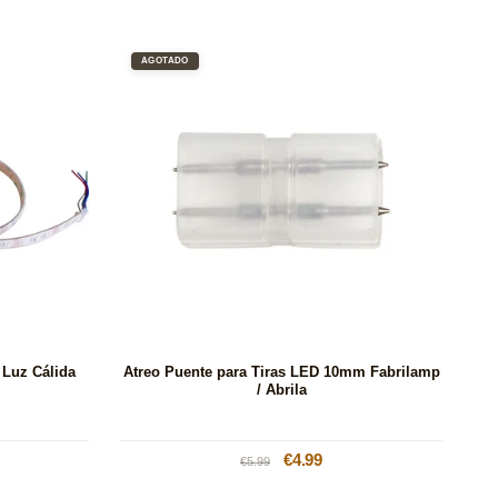
AGOTADO
 Luz Cálida
Atreo Puente para Tiras LED 10mm Fabrilamp
/ Abrila
Precio
Precio
€4.99
€5.99
habitual
de
oferta