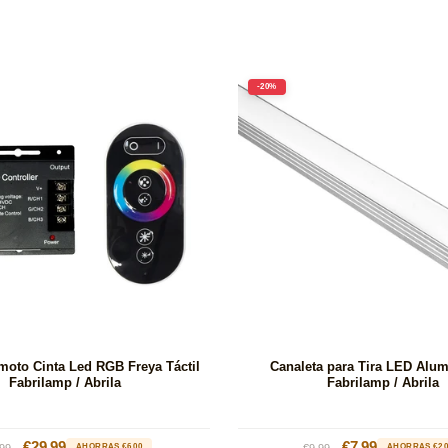
-20%
moto Cinta Led RGB Freya Táctil
Canaleta para Tira LED Alu
Fabrilamp / Abrila
Fabrilamp / Abrila
cio
Precio
€29.99
Precio
Precio
€7.99
99
AHORRAS €6.00
€9.99
AHORRAS €2.