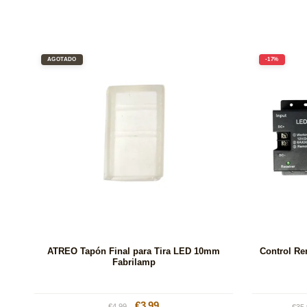
AGOTADO
-17%
ATREO Tapón Final para Tira LED 10mm
Control Re
Fabrilamp
Precio
Precio
€3.99
Pre
€4.99
€35.