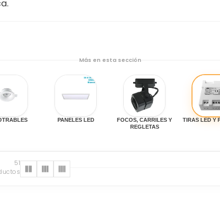
a.
Más en esta sección
OTRABLES
PANELES LED
FOCOS, CARRILES Y
TIRAS LED Y 
REGLETAS
51
ductos
s