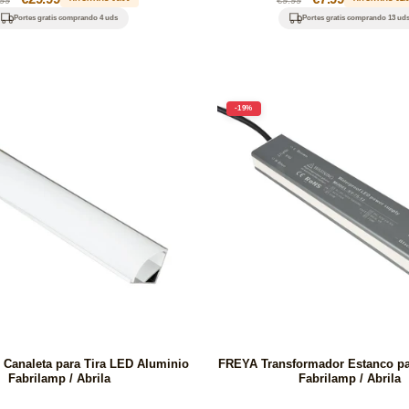
itual
de
habitual
de
Portes gratis comprando 4 uds
Portes gratis comprando 13 ud
oferta
oferta
-19%
Canaleta para Tira LED Aluminio
FREYA Transformador Estanco pa
Fabrilamp / Abrila
Fabrilamp / Abrila