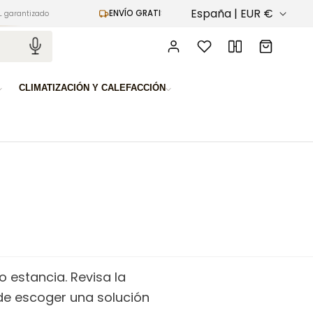
P
España | EUR €
ENVÍO GRATIS
ENTRE
do
en pedidos superiores a 100€
a
Iniciar
Carrito
sesión
í
s
CLIMATIZACIÓN Y CALEFACCIÓN
/
r
e
g
i
ó
n
o estancia. Revisa la
 de escoger una solución