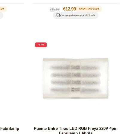
Precio
Precio
€12.99
.00
€15.99
AHORRAS €3.00
habitual
de
Portes gratis comprando 8 uds
oferta
-17%
 Fabrilamp
Puente Entre Tiras LED RGB Freya 220V 4pin
Fabrilamp / Abrila