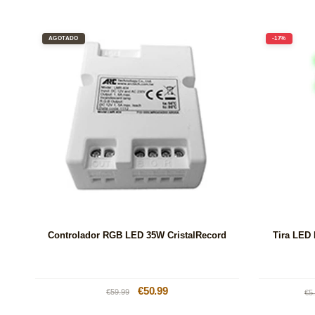
AGOTADO
-17%
Controlador RGB LED 35W CristalRecord
Tira LED 
Precio
Precio
€50.99
Pr
€59.99
€5
habitual
de
ha
oferta