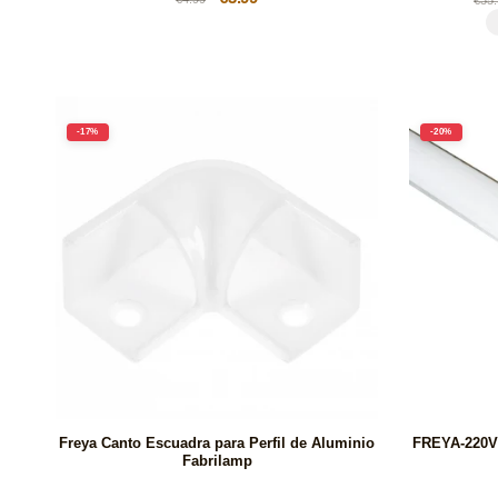
habitual
de
hab
oferta
-17%
-20%
Freya Canto Escuadra para Perfil de Aluminio
FREYA-220V 
Fabrilamp