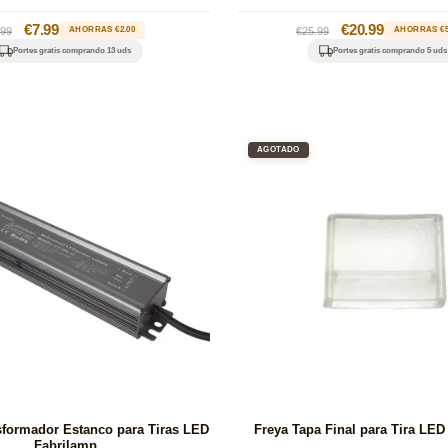
ecio
Precio
€7.99
Precio
Precio
€20.99
.99
AHORRAS €2.00
€25.99
AHORRAS €5
bitual
de
habitual
de
Portes gratis comprando 13 uds
Portes gratis comprando 5 uds
oferta
oferta
AGOTADO
formador Estanco para Tiras LED
Freya Tapa Final para Tira LED
Fabrilamp