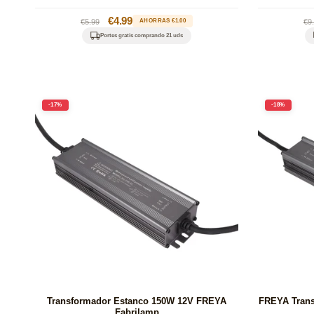
Precio
Precio
€4.99
Pr
€5.99
AHORRAS €1.00
€9
habitual
de
ha
Portes gratis comprando 21 uds
oferta
-17%
-18%
Transformador Estanco 150W 12V FREYA
FREYA Trans
Fabrilamp