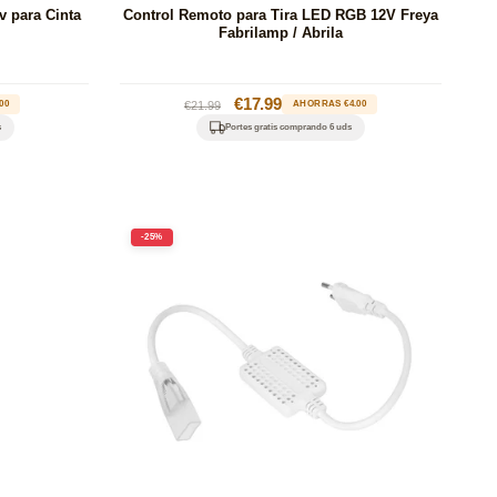
 para Cinta
Control Remoto para Tira LED RGB 12V Freya
Fabrilamp / Abrila
Precio
Precio
€17.99
00
€21.99
AHORRAS €4.00
habitual
de
s
Portes gratis comprando 6 uds
oferta
-25%