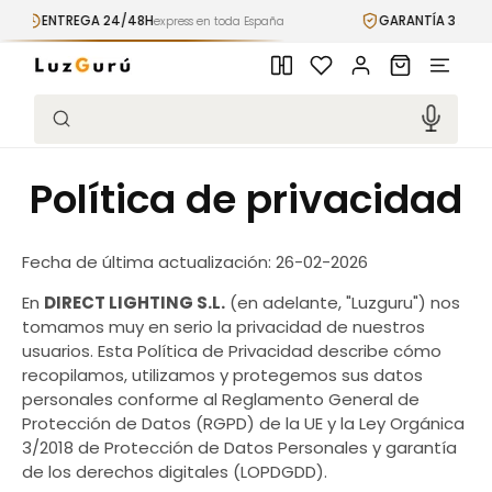
Ir
ENTREGA 24/48H
GARANTÍA 3 AÑOS
directamente
express en toda España
pre
al contenido
Iniciar
Carrito
sesión
Búsqueda
Política de privacidad
Fecha de última actualización: 26-02-2026
En
DIRECT LIGHTING S.L.
(en adelante, "Luzguru") nos
tomamos muy en serio la privacidad de nuestros
usuarios. Esta Política de Privacidad describe cómo
recopilamos, utilizamos y protegemos sus datos
personales conforme al Reglamento General de
Protección de Datos (RGPD) de la UE y la Ley Orgánica
3/2018 de Protección de Datos Personales y garantía
de los derechos digitales (LOPDGDD).