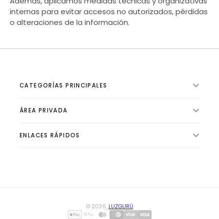
Además, aplicamos medidas técnicas y organizativas
internas para evitar accesos no autorizados, pérdidas
o alteraciones de la información.
CATEGORÍAS PRINCIPALES
ÁREA PRIVADA
ILUMINACIÓN INTERIOR
VENTILADORES
ENLACES RÁPIDOS
🛍️ Tienda
ILUMINACIÓN EXTERIOR
📦 Pedidos
ILUMINACIÓN TÉCNICA
✨ Sobre Luzgurú
👤 Perfil
BOMBILLAS Y TUBOS
✍ Blog de Iluminación
⚙️ Configuración
CLIMATIZACIÓN Y CALEFACCIÓN
© 2026,
LUZGURÚ
HOGAR Y ELECTRICIDAD