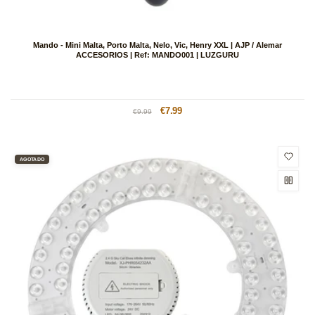
Mando - Mini Malta, Porto Malta, Nelo, Vic, Henry XXL | AJP / Alemar
ACCESORIOS | Ref: MANDO001 | LUZGURU
Precio
Precio
€7.99
€9.99
habitual
de
oferta
AGOTADO