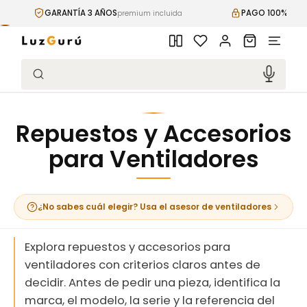
Ir
RANTÍA 3 AÑOS
PAGO 100% SEGURO
directamente
premium incluida
cifrado SSL
al contenido
Iniciar
Carrito
sesión
Búsqueda
Repuestos y Accesorios
para Ventiladores
¿No sabes cuál elegir? Usa el asesor de ventiladores
Explora repuestos y accesorios para
ventiladores con criterios claros antes de
decidir. Antes de pedir una pieza, identifica la
marca, el modelo, la serie y la referencia del