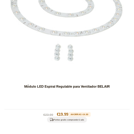
Módulo LED Espiral Regulable para Ventilador BELAIR
Precio
Precio
€19.99
€23.99
AHORRAS €4.00
habitual
de
Portes gratis comprando 6 uds
oferta