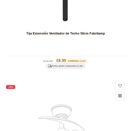
Tija Extensión Ventilador de Techo 50cm Fabrilamp
Precio
Precio
€8.99
€10.99
AHORRAS €2.00
habitual
de
Portes gratis comprando 12 uds
oferta
-20%