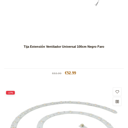
Tija Extensión Ventilador Universal 100cm Negro Faro
Precio
Precio
€52.99
€63.99
habitual
de
oferta
-17%