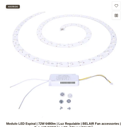
AGOTADO
Modulo LED Espiral | 72W 6480lm | Luz Regulable | BELAIR Fan accessories |