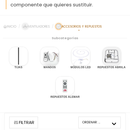
componente que quieres sustituir.
INICIO
VENTILADORES
ACCESORIOS Y REPUESTOS
Subcategorías
TIJAS
MANDOS
MÓDULOS LED
REPUESTOS ABRILA
REPUESTOS ALEMAR
FILTRAR
ORDENAR:
MÁS VENDIDOS