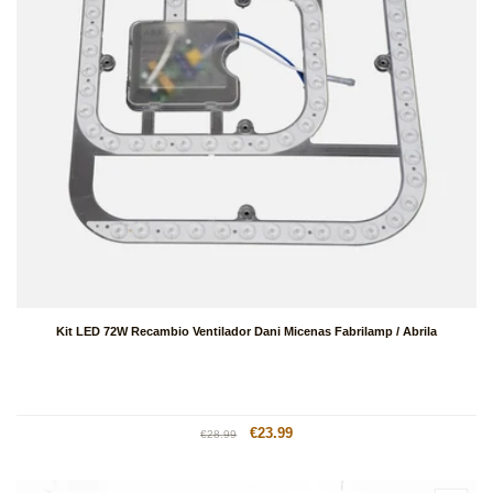
Kit LED 72W Recambio Ventilador Dani Micenas Fabrilamp / Abrila
Precio
Precio
€23.99
€28.99
habitual
de
oferta