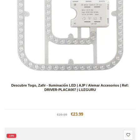
Descubre Togo, Zafir - Iluminación LED | AJP / Alemar Accesorios | Ref:
DRIVER-PLACA007 | LUZGURU
Precio
Precio
€23.99
€29.99
habitual
de
oferta
-19%