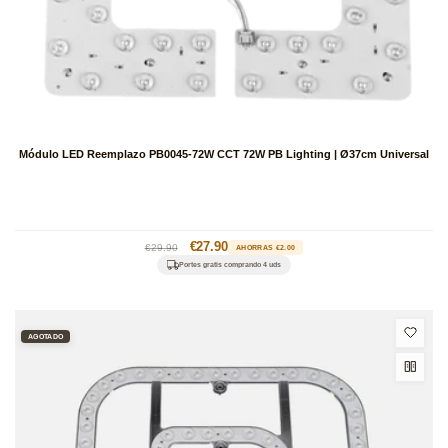
Módulo LED Reemplazo PB0045-72W CCT 72W PB Lighting | Ø37cm Universal
Precio
Precio
€27.90
€29.90
AHORRAS €2.00
habitual
de
Portes gratis comprando 4 uds
oferta
AGOTADO