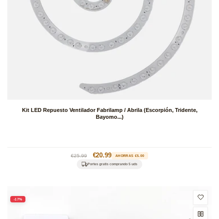
Kit LED Repuesto Ventilador Fabrilamp / Abrila (Escorpión, Tridente,
Bayomo...)
Precio
Precio
€20.99
€25.99
AHORRAS €5.00
habitual
de
Portes gratis comprando 5 uds
oferta
-17%