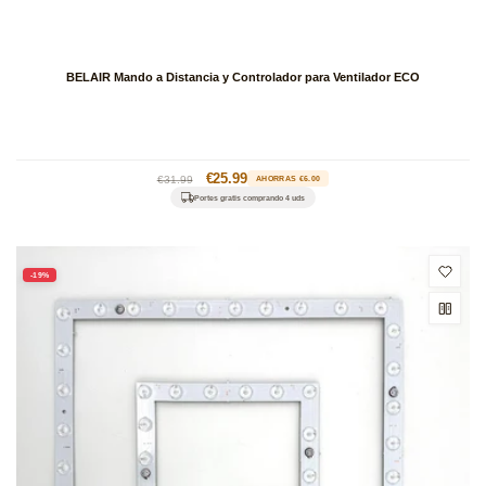
BELAIR Mando a Distancia y Controlador para Ventilador ECO
Precio
Precio
€25.99
€31.99
AHORRAS €6.00
habitual
de
Portes gratis comprando 4 uds
oferta
-19%