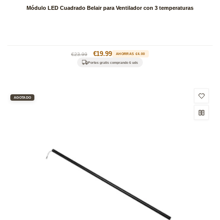
Módulo LED Cuadrado Belair para Ventilador con 3 temperaturas
Precio
Precio
€19.99
€23.99
AHORRAS €4.00
habitual
de
Portes gratis comprando 6 uds
oferta
AGOTADO