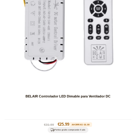
BELAIR Controlador LED Dimable para Ventilador DC
Precio
Precio
€25.99
€31.99
AHORRAS €6.00
habitual
de
Portes gratis comprando 4 uds
oferta