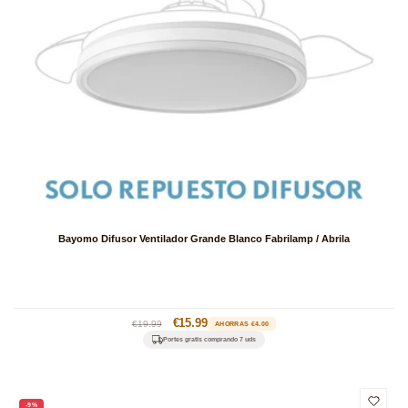
Bayomo Difusor Ventilador Grande Blanco Fabrilamp / Abrila
Precio
Precio
€15.99
€19.99
AHORRAS €4.00
habitual
de
Portes gratis comprando 7 uds
oferta
-9%