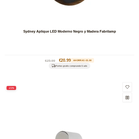
Sydney Aplique LED Moderno Negro y Madera Fabrilamp
Precio
Precio
€20.99
€25.99
AHORRAS €5.00
habitual
de
Portes gratis comprando 5 uds
oferta
-21%