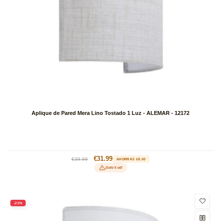
Aplique de Pared Mera Lino Tostado 1 Luz - ALEMAR - 12172
Precio
Precio
€31.99
€39.99
AHORRAS €8.00
habitual
de
¡Solo 5 ud!
oferta
-21%