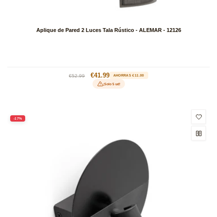
Aplique de Pared 2 Luces Tala Rústico - ALEMAR - 12126
Precio
Precio
€41.99
€52.99
AHORRAS €11.00
habitual
de
¡Solo 5 ud!
oferta
-17%