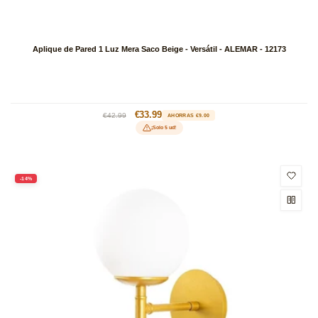
Aplique de Pared 1 Luz Mera Saco Beige - Versátil - ALEMAR - 12173
Precio
Precio
€33.99
€42.99
AHORRAS €9.00
habitual
de
¡Solo 5 ud!
oferta
-14%