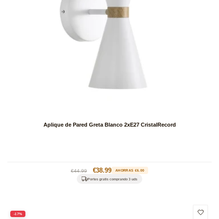
Aplique de Pared Greta Blanco 2xE27 CristalRecord
Precio
Precio
€38.99
€44.99
AHORRAS €6.00
habitual
de
Portes gratis comprando 3 uds
oferta
-17%