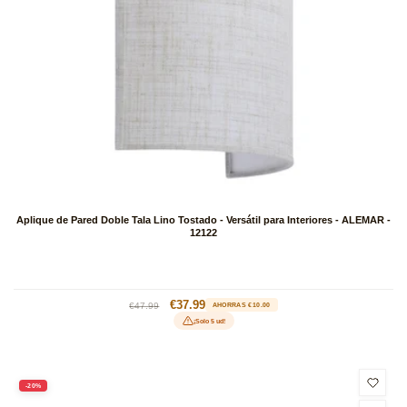
Aplique de Pared Doble Tala Lino Tostado - Versátil para Interiores - ALEMAR -
12122
Precio
Precio
€37.99
€47.99
AHORRAS €10.00
habitual
de
¡Solo 5 ud!
oferta
-20%