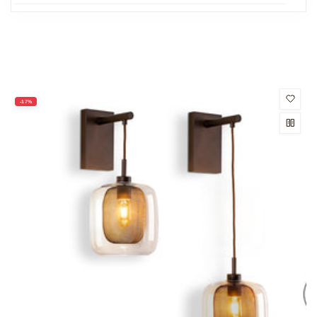
productos
-17%