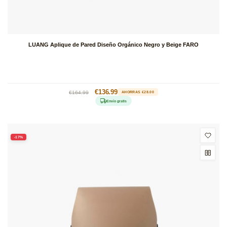
LUANG Aplique de Pared Diseño Orgánico Negro y Beige FARO
Precio
Precio
€136.99
€164.99
AHORRAS €28.00
habitual
de
Envío gratis
oferta
-17%