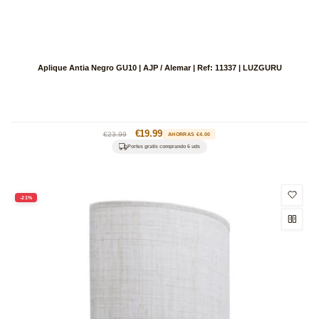
Aplique Antia Negro GU10 | AJP / Alemar | Ref: 11337 | LUZGURU
Precio
Precio
€19.99
€23.99
AHORRAS €4.00
habitual
de
Portes gratis comprando 6 uds
oferta
-21%