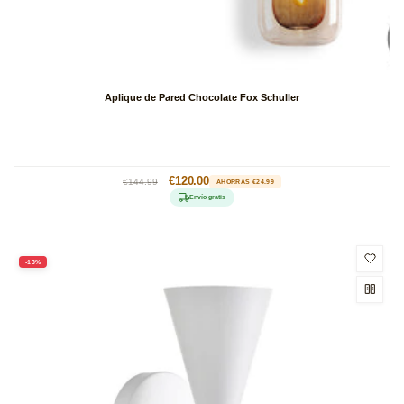
Aplique de Pared Chocolate Fox Schuller
Precio
Precio
€120.00
€144.99
AHORRAS €24.99
habitual
de
Envío gratis
oferta
-13%