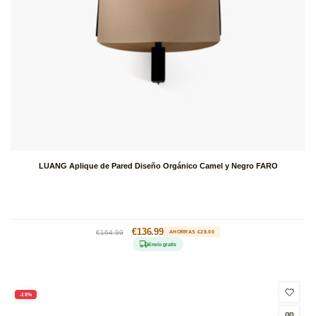
LUANG Aplique de Pared Diseño Orgánico Camel y Negro FARO
Precio
Precio
€136.99
€164.99
AHORRAS €28.00
habitual
de
Envío gratis
oferta
-18%