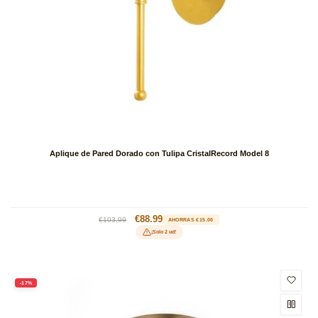
Aplique de Pared Dorado con Tulipa CristalRecord Model 8
Precio
Precio
€88.99
€103.99
AHORRAS €15.00
habitual
de
¡Solo 2 ud!
oferta
-17%