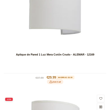
Aplique de Pared 1 Luz Mera Cotón Crudo - ALEMAR - 12169
Precio
Precio
€29.99
€37.99
AHORRAS €8.00
habitual
de
¡Solo 5 ud!
oferta
-21%