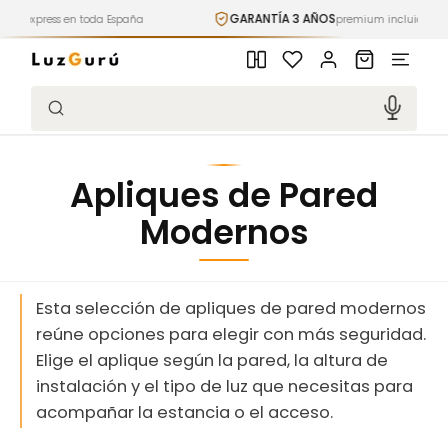
Ir
GARANTÍA 3 AÑOS
P
n toda España
directamente
premium incluida
al contenido
Iniciar
Carrito
sesión
Búsqueda
Apliques de Pared
Modernos
Esta selección de apliques de pared modernos
reúne opciones para elegir con más seguridad.
Elige el aplique según la pared, la altura de
instalación y el tipo de luz que necesitas para
acompañar la estancia o el acceso.