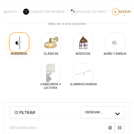
INICIO
ILUMINACIÓN INTERIOR
APLIQUES DE PARED
MODERNO
Más en esta sección
MODERNOS
CLÁSICOS
RÚSTICOS
BAÑO Y ESPEJO
CABECEROS Y
ILUMINACUADROS
LECTURA
FILTRAR
ORDENAR:
MÁS VENDIDOS
551 productos
551