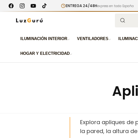
Ir
ENTREGA 24/48H
 superiores a 100€
directamente
express en toda España
Facebook
Instagram
YouTube
TikTok
al contenido
Búsqued
ILUMINACIÓN INTERIOR
VENTILADORES
ILUMINAC
HOGAR Y ELECTRICIDAD
Apl
Explora apliques de 
la pared, la altura d