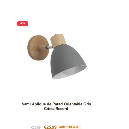
-13%
Nami Aplique de Pared Orientable Gris
CristalRecord
Precio
Precio
€25.99
€29.99
AHORRAS €4.00