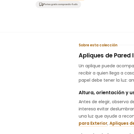
habitual
de
Portes gratis comprando 4 uds
oferta
Sobre esta colección
Apliques de Pared I
Un aplique puede acompañar
recibir a quien llega a cas
papel debe tener la luz: a
Altura, orientación y u
Antes de elegir, observa d
interesa evitar deslumbr
una luz que ayude a recon
para Exterior
,
Apliques de