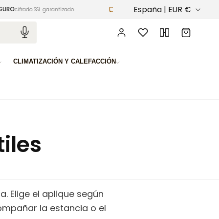
P
España | EUR €
ENVÍO GRATIS
cifrado SSL garantizado
en pedidos superiores a 100€
a
Iniciar
Carrito
sesión
í
s
CLIMATIZACIÓN Y CALEFACCIÓN
/
r
e
g
iles
i
ó
n
 Elige el aplique según
compañar la estancia o el