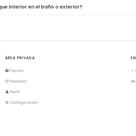
que interior en el baño o exterior?
ÁREA PRIVADA
EN
🛍️ Tienda
✨ 
📦 Pedidos
✍ 
👤 Perfil
⚙️ Configuración