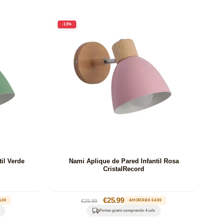
-13%
il Verde
Nami Aplique de Pared Infantil Rosa
CristalRecord
Precio
Precio
€25.99
.00
€29.99
AHORRAS €4.00
habitual
de
Portes gratis comprando 4 uds
oferta