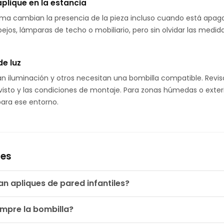
aplique en la estancia
a forma cambian la presencia de la pieza incluso cuando está ap
ejos, lámparas de techo o mobiliario, pero sin olvidar las medida
e luz
an iluminación y otros necesitan una bombilla compatible. Revis
evisto y las condiciones de montaje. Para zonas húmedas o exterio
ara ese entorno.
tes
lan apliques de pared infantiles?
empre la bombilla?