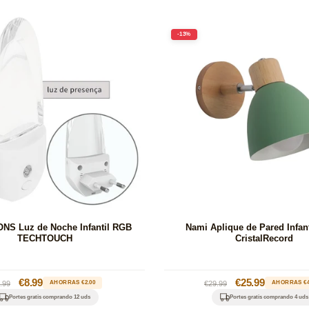
-13%
NS Luz de Noche Infantil RGB
Nami Aplique de Pared Infant
TECHTOUCH
CristalRecord
ecio
Precio
€8.99
Precio
Precio
€25.99
.99
AHORRAS €2.00
€29.99
AHORRAS €4
bitual
de
habitual
de
Portes gratis comprando 12 uds
Portes gratis comprando 4 uds
oferta
oferta