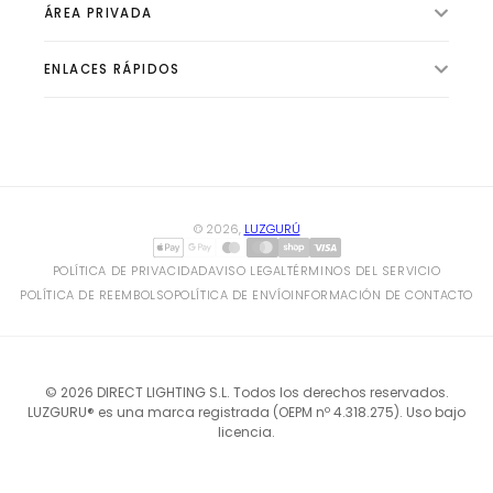
ÁREA PRIVADA
ILUMINACIÓN INTERIOR
VENTILADORES
ENLACES RÁPIDOS
🛍️ Tienda
ILUMINACIÓN EXTERIOR
📦 Pedidos
ILUMINACIÓN TÉCNICA
✨ Sobre Luzgurú
👤 Perfil
BOMBILLAS Y TUBOS
✍ Blog de Iluminación
⚙️ Configuración
CLIMATIZACIÓN Y CALEFACCIÓN
© 2026,
LUZGURÚ
HOGAR Y ELECTRICIDAD
POLÍTICA DE PRIVACIDAD
AVISO LEGAL
TÉRMINOS DEL SERVICIO
POLÍTICA DE REEMBOLSO
POLÍTICA DE ENVÍO
INFORMACIÓN DE CONTACTO
© 2026 DIRECT LIGHTING S.L. Todos los derechos reservados.
LUZGURU® es una marca registrada (OEPM nº 4.318.275). Uso bajo
licencia.