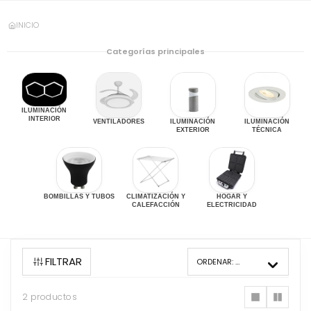
INICIO
Categorías principales
ILUMINACIÓN
INTERIOR
VENTILADORES
ILUMINACIÓN
ILUMINACIÓN
EXTERIOR
TÉCNICA
BOMBILLAS Y TUBOS
CLIMATIZACIÓN Y
HOGAR Y
CALEFACCIÓN
ELECTRICIDAD
FILTRAR
ORDENAR:
MÁS VENDIDOS
2 productos
2