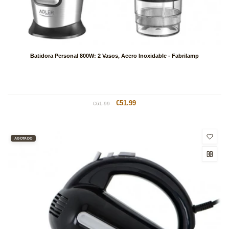
Batidora Personal 800W: 2 Vasos, Acero Inoxidable - Fabrilamp
Precio
Precio
€51.99
€61.99
habitual
de
oferta
AGOTADO