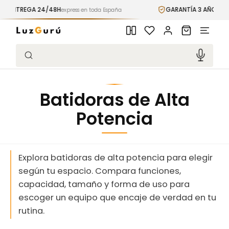
Ir
ENTREGA 24/48H
GARANTÍA 3 AÑOS
directamente
express en toda España
premiu
al contenido
Iniciar
Carrito
sesión
Búsqueda
Batidoras de Alta
Potencia
Explora batidoras de alta potencia para elegir
según tu espacio. Compara funciones,
capacidad, tamaño y forma de uso para
escoger un equipo que encaje de verdad en tu
rutina.