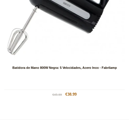
Batidora de Mano 800W Negra: 5 Velocidades, Acero Inox - Fabrilamp
Precio
Precio
€38.99
€45.99
habitual
de
oferta