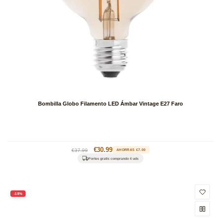
Bombilla Globo Filamento LED Ámbar Vintage E27 Faro
Precio
Precio
€30.99
€37.99
AHORRAS €7.00
habitual
de
Portes gratis comprando 4 uds
oferta
-18%