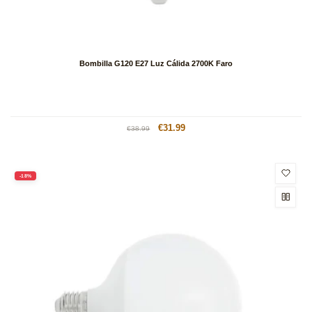
Bombilla G120 E27 Luz Cálida 2700K Faro
Precio
Precio
€31.99
€38.99
habitual
de
oferta
-18%