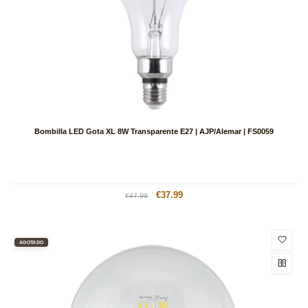
Bombilla LED Gota XL 8W Transparente E27 | AJP/Alemar | FS0059
Precio
Precio
€37.99
€47.99
habitual
de
oferta
AGOTADO