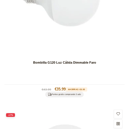
Bombilla G120 Luz Cálida Dimmable Faro
Precio
Precio
€35.99
€43.99
AHORRAS €8.00
habitual
de
Portes gratis comprando 3 uds
oferta
-17%