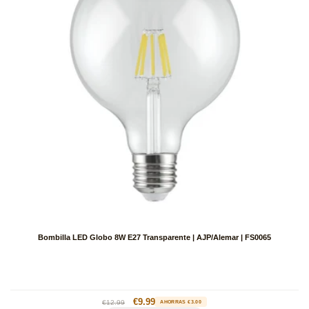
Bombilla LED Globo 8W E27 Transparente | AJP/Alemar | FS0065
Precio
Precio
€9.99
€12.99
AHORRAS €3.00