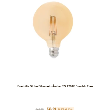
Bombilla Globo Filamento Ámbar E27 2200K Dimable Faro
Precio
Precio
€33.99
€40.99
AHORRAS €7.00