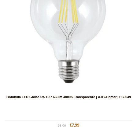
Bombilla LED Globo 6W E27 660lm 4000K Transparente | AJP/Alemar | FS0049
Precio
Precio
€7.99
€8.99
habitual
de
oferta