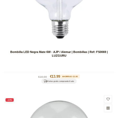
Bombilla LED Negra Mate 6W - AJP / Alemar | Bombillas | Ref: FS0069 |
LUZGURU
Precio
Precio
€13.99
€16.99
AHORRAS €3.00
habitual
de
Portes gratis comprando 8 uds
oferta
-23%