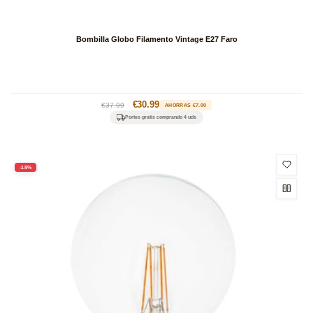
Bombilla Globo Filamento Vintage E27 Faro
Precio
Precio
€30.99
€37.99
AHORRAS €7.00
habitual
de
Portes gratis comprando 4 uds
oferta
-18%