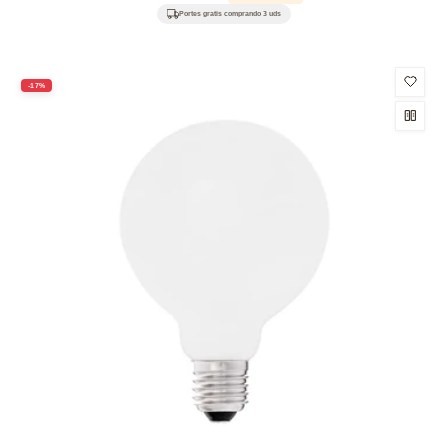
habitual
de
Portes gratis comprando 3 uds
oferta
-17%