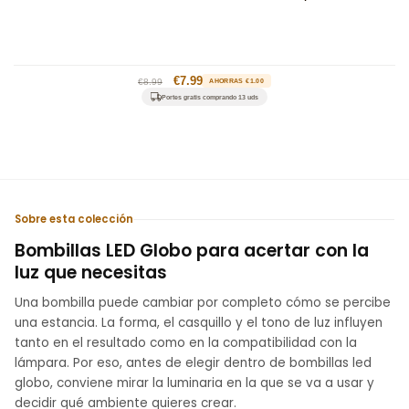
Precio
Precio
€7.99
€8.99
AHORRAS €1.00
habitual
de
Portes gratis comprando 13 uds
oferta
Sobre esta colección
Bombillas LED Globo para acertar con la
luz que necesitas
Una bombilla puede cambiar por completo cómo se percibe
una estancia. La forma, el casquillo y el tono de luz influyen
tanto en el resultado como en la compatibilidad con la
lámpara. Por eso, antes de elegir dentro de bombillas led
globo, conviene mirar la luminaria en la que se va a usar y
decidir qué ambiente quieres crear.