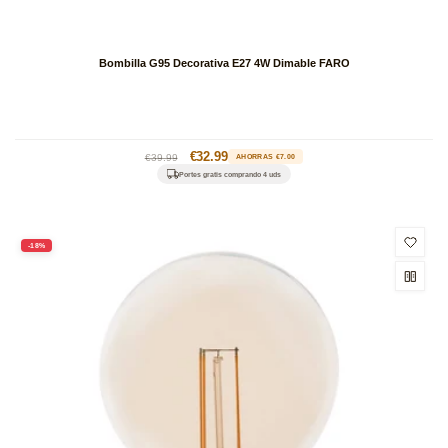
Bombilla G95 Decorativa E27 4W Dimable FARO
Precio
Precio
€32.99
€39.99
AHORRAS €7.00
habitual
de
Portes gratis comprando 4 uds
oferta
-18%