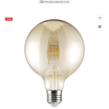
habitual
de
Portes gratis comprando 11 uds
oferta
-23%