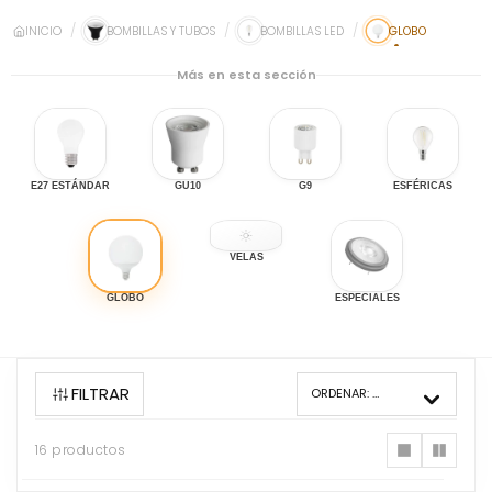
INICIO
BOMBILLAS Y TUBOS
BOMBILLAS LED
GLOBO
Más en esta sección
E27 ESTÁNDAR
GU10
G9
ESFÉRICAS
VELAS
GLOBO
ESPECIALES
FILTRAR
ORDENAR:
MÁS VENDIDOS
16 productos
16
productos