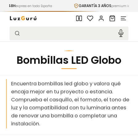
Ir
GARANTÍA 3 AÑOS
xpress en toda España
directamente
premium incluida
al contenido
Iniciar
Carrito
sesión
Búsqueda
Bombillas LED Globo
Encuentra bombillas led globo y valora qué
encaja mejor en tu proyecto o estancia.
Comprueba el casquillo, el formato, el tono de
luz y la compatibilidad con tu luminaria antes
de renovar una bombilla o completar una
instalación.