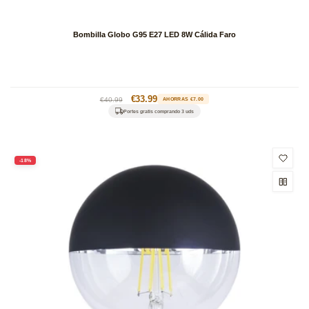
Bombilla Globo G95 E27 LED 8W Cálida Faro
Precio
Precio
€33.99
€40.99
AHORRAS €7.00
habitual
de
Portes gratis comprando 3 uds
oferta
-18%