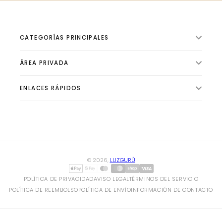
CATEGORÍAS PRINCIPALES
ÁREA PRIVADA
ILUMINACIÓN INTERIOR
VENTILADORES
ENLACES RÁPIDOS
🛍️ Tienda
ILUMINACIÓN EXTERIOR
📦 Pedidos
ILUMINACIÓN TÉCNICA
✨ Sobre Luzgurú
👤 Perfil
BOMBILLAS Y TUBOS
✍ Blog de Iluminación
⚙️ Configuración
CLIMATIZACIÓN Y CALEFACCIÓN
© 2026,
LUZGURÚ
HOGAR Y ELECTRICIDAD
POLÍTICA DE PRIVACIDAD
AVISO LEGAL
TÉRMINOS DEL SERVICIO
POLÍTICA DE REEMBOLSO
POLÍTICA DE ENVÍO
INFORMACIÓN DE CONTACTO