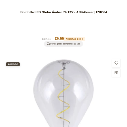
Bombilla LED Globo Ámbar 8W E27 - AJP/Alemar | FS0064
Precio
Precio
€9.99
€12.99
AHORRAS €3.00
habitual
de
Portes gratis comprando 11 uds
oferta
AGOTADO