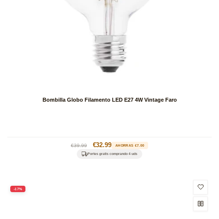
Bombilla Globo Filamento LED E27 4W Vintage Faro
Precio
Precio
€32.99
€39.99
AHORRAS €7.00
habitual
de
Portes gratis comprando 4 uds
oferta
-17%