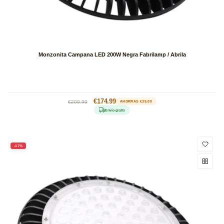
Monzonita Campana LED 200W Negra Fabrilamp / Abrila
Precio
Precio
€174.99
€209.99
AHORRAS €35.00
habitual
de
Envío gratis
oferta
-17%