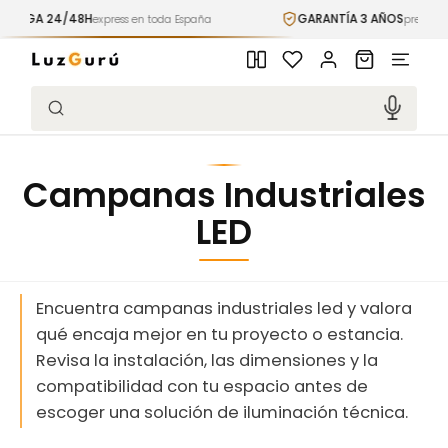
Ir
A 24/48H
GARANTÍA 3 AÑOS
directamente
express en toda España
premium inclui
al contenido
Iniciar
Carrito
sesión
Búsqueda
Campanas Industriales
LED
Encuentra campanas industriales led y valora
qué encaja mejor en tu proyecto o estancia.
Revisa la instalación, las dimensiones y la
compatibilidad con tu espacio antes de
escoger una solución de iluminación técnica.