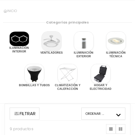
INICIO
Categorías principales
ILUMINACIÓN
INTERIOR
VENTILADORES
ILUMINACIÓN
ILUMINACIÓN
EXTERIOR
TÉCNICA
BOMBILLAS Y TUBOS
CLIMATIZACIÓN Y
HOGAR Y
CALEFACCIÓN
ELECTRICIDAD
FILTRAR
ORDENAR:
MÁS VENDIDOS
9 productos
9