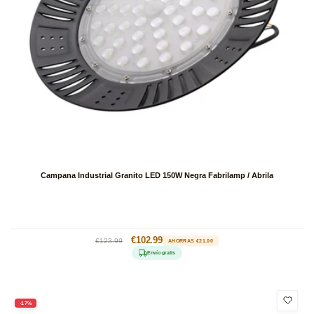
Campana Industrial Granito LED 150W Negra Fabrilamp / Abrila
Precio
Precio
€102.99
€123.99
AHORRAS €21.00
habitual
de
Envío gratis
oferta
-17%