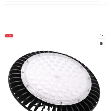
productos
-17%