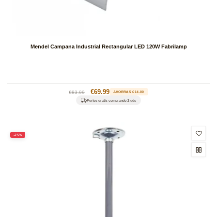
Mendel Campana Industrial Rectangular LED 120W Fabrilamp
Precio
Precio
€69.99
€83.99
AHORRAS €14.00
habitual
de
Portes gratis comprando 2 uds
oferta
-25%