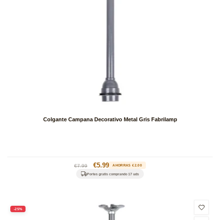
Colgante Campana Decorativo Metal Gris Fabrilamp
Precio
Precio
€5.99
€7.99
AHORRAS €2.00
habitual
de
Portes gratis comprando 17 uds
oferta
-25%