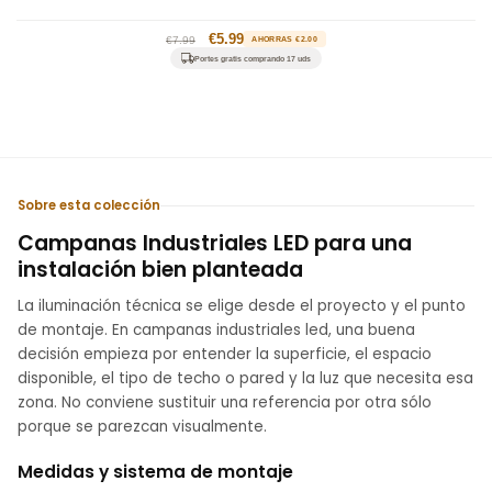
Precio
Precio
€5.99
€7.99
AHORRAS €2.00
habitual
de
Portes gratis comprando 17 uds
oferta
Sobre esta colección
Campanas Industriales LED para una
instalación bien planteada
La iluminación técnica se elige desde el proyecto y el punto
de montaje. En campanas industriales led, una buena
decisión empieza por entender la superficie, el espacio
disponible, el tipo de techo o pared y la luz que necesita esa
zona. No conviene sustituir una referencia por otra sólo
porque se parezcan visualmente.
Medidas y sistema de montaje