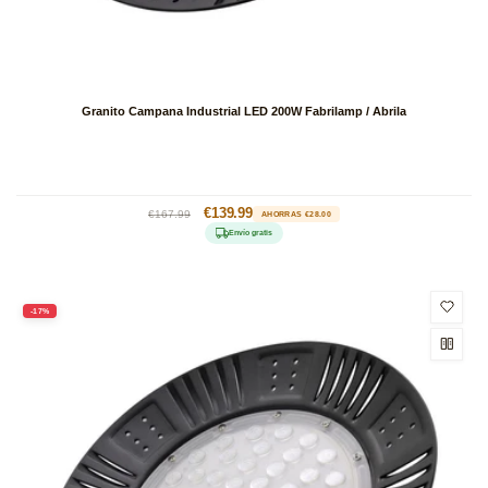
Granito Campana Industrial LED 200W Fabrilamp / Abrila
Precio
Precio
€139.99
€167.99
AHORRAS €28.00
habitual
de
Envío gratis
oferta
-17%