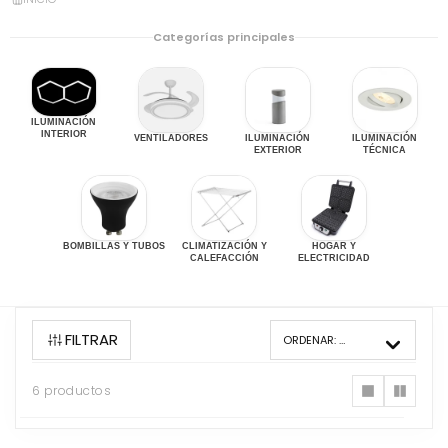
Categorías principales
ILUMINACIÓN
INTERIOR
VENTILADORES
ILUMINACIÓN
ILUMINACIÓN
EXTERIOR
TÉCNICA
BOMBILLAS Y TUBOS
CLIMATIZACIÓN Y
HOGAR Y
CALEFACCIÓN
ELECTRICIDAD
FILTRAR
ORDENAR:
MÁS VENDIDOS
6 productos
6
productos