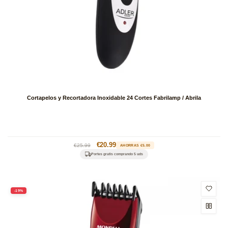
Cortapelos y Recortadora Inoxidable 24 Cortes Fabrilamp / Abrila
Precio
Precio
€20.99
€25.99
AHORRAS €5.00
habitual
de
Portes gratis comprando 5 uds
oferta
-19%