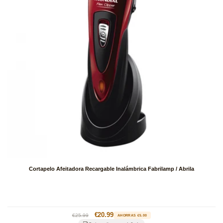
Cortapelo Afeitadora Recargable Inalámbrica Fabrilamp / Abrila
Precio
Precio
€20.99
€25.99
AHORRAS €5.00
habitual
de