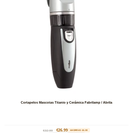
Cortapelos Mascotas Titanio y Cerámica Fabrilamp / Abrila
Precio
Precio
€26.99
€32.99
AHORRAS €6.00