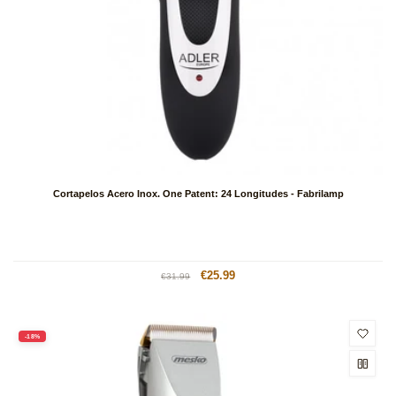
Cortapelos Acero Inox. One Patent: 24 Longitudes - Fabrilamp
Precio
Precio
€25.99
€31.99
habitual
de
oferta
-18%