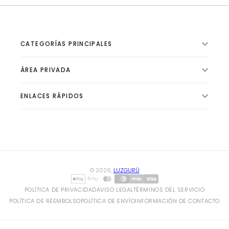
CATEGORÍAS PRINCIPALES
ÁREA PRIVADA
ILUMINACIÓN INTERIOR
VENTILADORES
ENLACES RÁPIDOS
🛍️ Tienda
ILUMINACIÓN EXTERIOR
📦 Pedidos
ILUMINACIÓN TÉCNICA
✨ Sobre Luzgurú
👤 Perfil
BOMBILLAS Y TUBOS
✍ Blog de Iluminación
⚙️ Configuración
CLIMATIZACIÓN Y CALEFACCIÓN
© 2026,
LUZGURÚ
HOGAR Y ELECTRICIDAD
POLÍTICA DE PRIVACIDAD
AVISO LEGAL
TÉRMINOS DEL SERVICIO
POLÍTICA DE REEMBOLSO
POLÍTICA DE ENVÍO
INFORMACIÓN DE CONTACTO