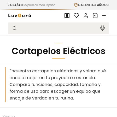
Ir
GA 24/48H
GARANTÍA 3 AÑOS
directamente
express en toda España
premium incl
al contenido
Iniciar
Carrito
sesión
Búsqueda
Cortapelos Eléctricos
Encuentra cortapelos eléctricos y valora qué
encaja mejor en tu proyecto o estancia.
Compara funciones, capacidad, tamaño y
forma de uso para escoger un equipo que
encaje de verdad en tu rutina.
INICIO