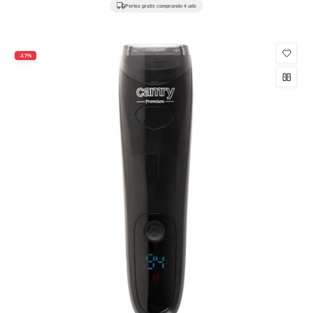
habitual
de
Portes gratis comprando 4 uds
oferta
-17%