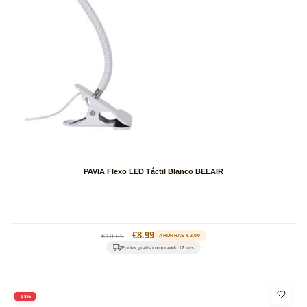
PAVIA Flexo LED Táctil Blanco BELAIR
Precio
Precio
€8.99
€10.99
AHORRAS €2.00
habitual
de
Portes gratis comprando 12 uds
oferta
-18%