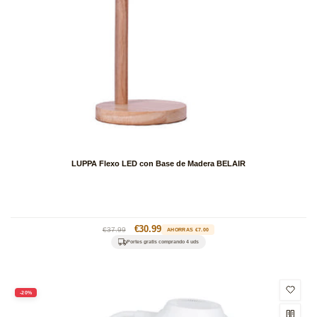
LUPPA Flexo LED con Base de Madera BELAIR
Precio
Precio
€30.99
€37.99
AHORRAS €7.00
habitual
de
Portes gratis comprando 4 uds
oferta
-20%