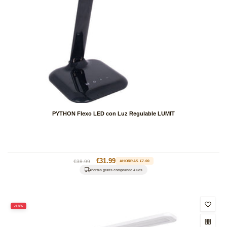
PYTHON Flexo LED con Luz Regulable LUMIT
Precio
Precio
€31.99
€38.99
AHORRAS €7.00
habitual
de
Portes gratis comprando 4 uds
oferta
-18%