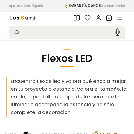
Ir
GARANTÍA 3 AÑOS
 en toda España
directamente
premium incluida
al contenido
Iniciar
Carrito
sesión
Búsqueda
Flexos LED
Encuentra flexos led y valora qué encaja mejor
en tu proyecto o estancia. Valora el tamaño, la
caída, la pantalla o el tipo de luz para que la
luminaria acompañe la estancia y no sólo
complete la decoración.