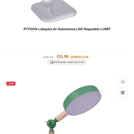
PYTHON Lámpara de Sobremesa LED Regulable LUMIT
Precio
Precio
€31.99
€38.99
AHORRAS €7.00
habitual
de
Portes gratis comprando 4 uds
oferta
-18%