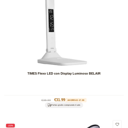
TIMES Flexo LED con Display Luminoso BELAIR
Precio
Precio
€31.99
€38.99
AHORRAS €7.00
habitual
de
Portes gratis comprando 4 uds
oferta
-21%