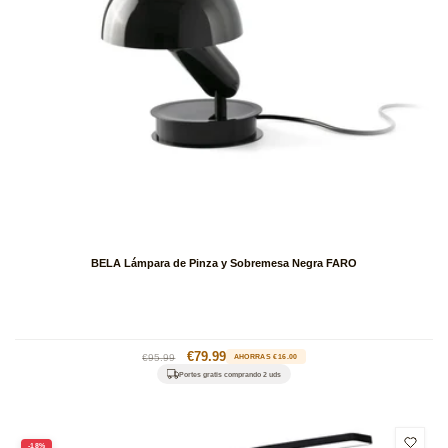
BELA Lámpara de Pinza y Sobremesa Negra FARO
Precio
Precio
€79.99
€95.99
AHORRAS €16.00
habitual
de
Portes gratis comprando 2 uds
oferta
-18%