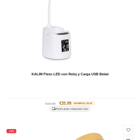
KALIM Flexo LED con Reloj y Carga USB Belair
Precio
Precio
€35.99
€43.99
AHORRAS €8.00
habitual
de
Portes gratis comprando 3 uds
oferta
-18%