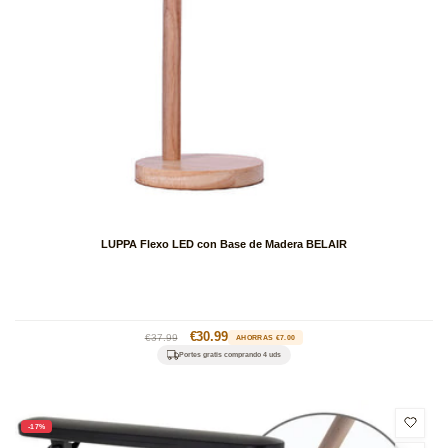
LUPPA Flexo LED con Base de Madera BELAIR
Precio
Precio
€30.99
€37.99
AHORRAS €7.00
habitual
de
Portes gratis comprando 4 uds
oferta
-17%