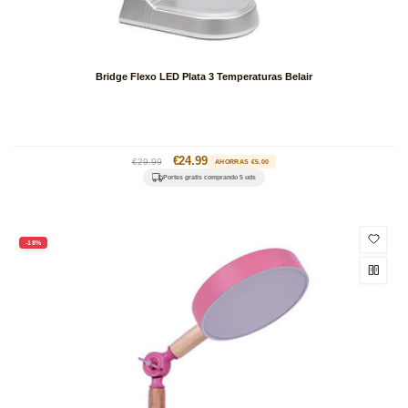
Bridge Flexo LED Plata 3 Temperaturas Belair
Precio
Precio
€24.99
€29.99
AHORRAS €5.00
habitual
de
Portes gratis comprando 5 uds
oferta
-18%