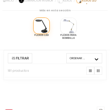
INICIO
ILUMINACIÓN INTERIOR
FLEXOS
FLEXOS LED
Más en esta sección
FLEXOS LED
FLEXOS PARA
BOMBILLA
FILTRAR
ORDENAR:
MÁS VENDIDOS
181 productos
181
productos