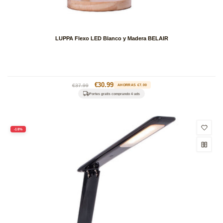
LUPPA Flexo LED Blanco y Madera BELAIR
Precio
Precio
€30.99
€37.99
AHORRAS €7.00
habitual
de
Portes gratis comprando 4 uds
oferta
-18%