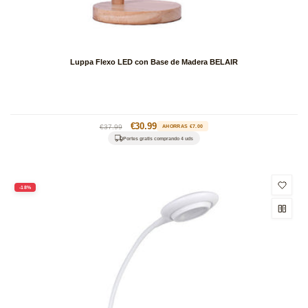
Luppa Flexo LED con Base de Madera BELAIR
Precio
Precio
€30.99
€37.99
AHORRAS €7.00
habitual
de
Portes gratis comprando 4 uds
oferta
-18%