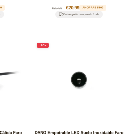
Precio
Precio
€20.99
00
€25.99
AHORRAS €5.00
habitual
de
s
Portes gratis comprando 5 uds
oferta
-17%
Cálida Faro
DANG Empotrable LED Suelo Inoxidable Faro