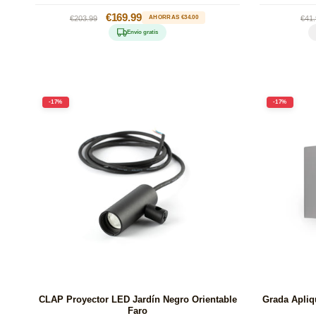
Precio
Precio
€169.99
Pre
€203.99
AHORRAS €34.00
€41.
habitual
de
hab
Envío gratis
oferta
-17%
-17%
CLAP Proyector LED Jardín Negro Orientable
Grada Apliq
Faro