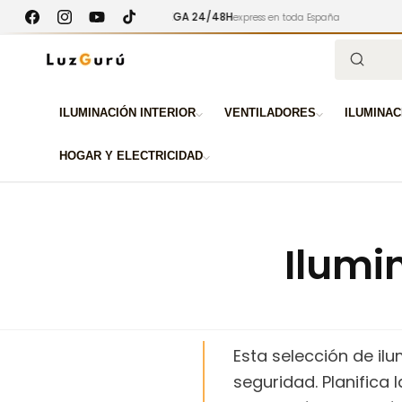
Ir
ENTREGA 24/48H
GARA
100€
directamente
express en toda España
Facebook
Instagram
YouTube
TikTok
al contenido
Búsqued
ILUMINACIÓN INTERIOR
VENTILADORES
ILUMINAC
HOGAR Y ELECTRICIDAD
Ilumi
Esta selección de il
seguridad. Planifica 