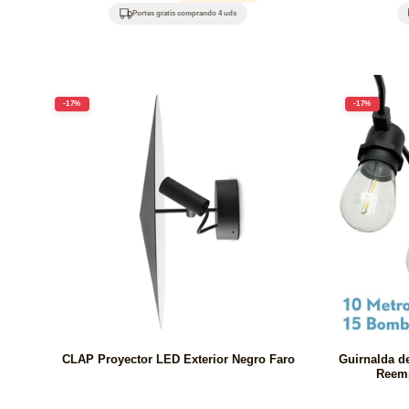
habitual
de
ha
Portes gratis comprando 4 uds
oferta
-17%
-17%
CLAP Proyector LED Exterior Negro Faro
Guirnalda d
Reemp