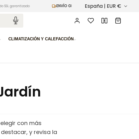
P
España | EUR €
ENVÍO GRATIS
rantizado
en pedidos superiores a 100€
a
Iniciar
Carrito
sesión
í
s
CLIMATIZACIÓN Y CALEFACCIÓN
/
r
e
g
Jardín
i
ó
n
 elegir con más
 destacar, y revisa la