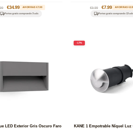
cio
Precio
€34.99
Precio
Precio
€7.99
99
AHORRAS €7.00
€9.99
AHORRAS €2.
itual
de
habitual
de
Portes gratis comprando 3 uds
Portes gratis comprando 13 ud
oferta
oferta
-17%
ue LED Exterior Gris Oscuro Faro
KANE 1 Empotrable Níquel Luz 