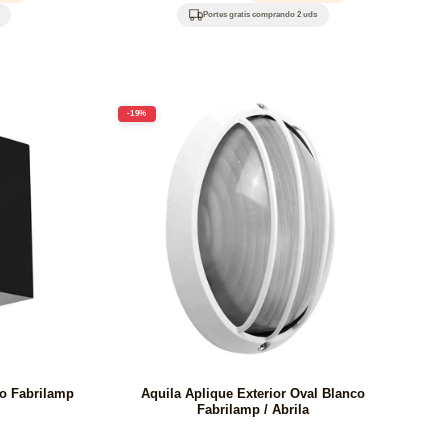
habitual
de
Portes gratis comprando 2 uds
oferta
-19%
ro Fabrilamp
Aquila Aplique Exterior Oval Blanco
Fabrilamp / Abrila