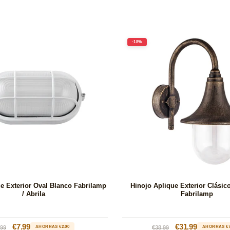
-18%
e Exterior Oval Blanco Fabrilamp
Hinojo Aplique Exterior Clásic
/ Abrila
Fabrilamp
ecio
Precio
€7.99
Precio
Precio
€31.99
.99
AHORRAS €2.00
€38.99
AHORRAS €7