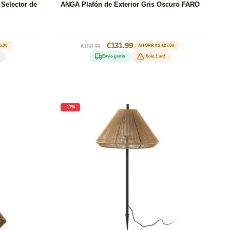
 Selector de
ANGA Plafón de Exterior Gris Oscuro FARO
Precio
Precio
€131.99
.00
€158.99
AHORRAS €27.00
habitual
de
Envío gratis
¡Solo 1 ud!
oferta
-17%