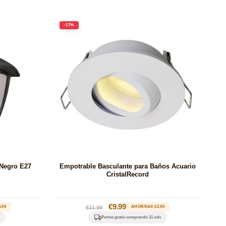
-17%
 Negro E27
Empotrable Basculante para Baños Acuario
CristalRecord
Precio
Precio
€9.99
.00
€11.99
AHORRAS €2.00
habitual
de
Portes gratis comprando 11 uds
oferta