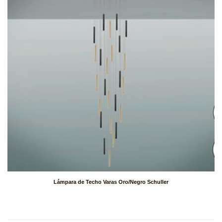
Lámpara de Techo Varas Oro/Negro Schuller