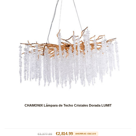
CHAMONIX Lámpara de Techo Cristales Dorada LUMIT
Precio
Precio
€2,814.99
€3,377.99
AHORRAS €563.00