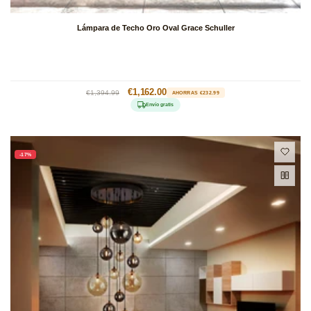
Lámpara de Techo Oro Oval Grace Schuller
Precio
Precio
€1,162.00
€1,394.99
AHORRAS €232.99
habitual
de
Envío gratis
oferta
-17%