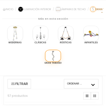
INICIO
ILUMINACIÓN INTERIOR
LÁMPARAS DE TECHO
GRAN T
Más en esta sección
MODERNAS
CLÁSICAS
RÚSTICAS
INFANTILES
GRAN TAMAÑO
FILTRAR
ORDENAR:
MÁS VENDIDOS
57 productos
57
productos