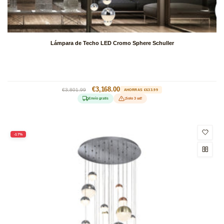
Lámpara de Techo LED Cromo Sphere Schuller
Precio
Precio
€3,168.00
€3,801.99
AHORRAS €633.99
habitual
de
Envío gratis
¡Solo 3 ud!
oferta
-17%