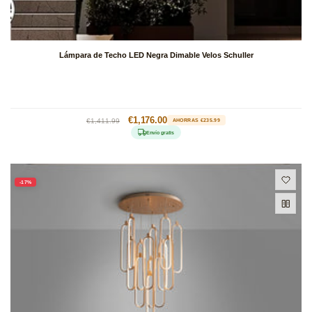
Lámpara de Techo LED Negra Dimable Velos Schuller
Precio
Precio
€1,176.00
€1,411.99
AHORRAS €235.99
habitual
de
Envío gratis
oferta
-17%