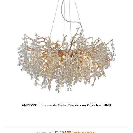
AMPEZZO Lámpara de Techo Diseño con Cristales LUMIT
Precio
Precio
€1,154.99
€1,385.99
AHORRAS €231.00