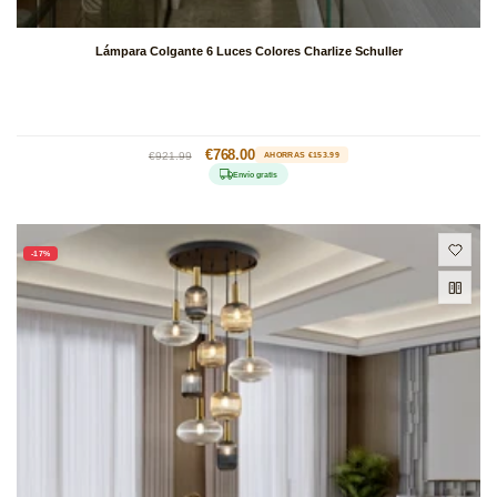
Lámpara Colgante 6 Luces Colores Charlize Schuller
Precio
Precio
€768.00
€921.99
AHORRAS €153.99
habitual
de
Envío gratis
oferta
-17%