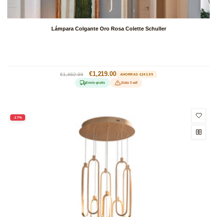
Lámpara Colgante Oro Rosa Colette Schuller
Precio
Precio
€1,219.00
€1,462.99
AHORRAS €243.99
habitual
de
Envío gratis
¡Solo 3 ud!
oferta
-17%