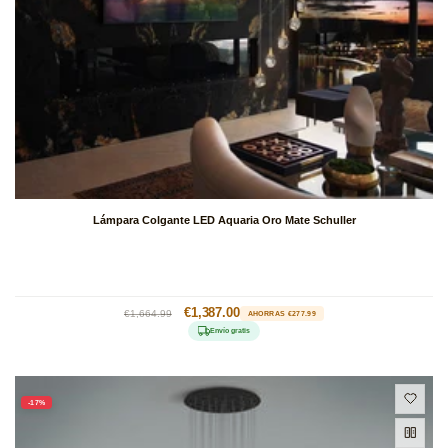
Lámpara Colgante LED Aquaria Oro Mate Schuller
Precio
Precio
€1,387.00
€1,664.99
AHORRAS €277.99
habitual
de
Envío gratis
oferta
-17%