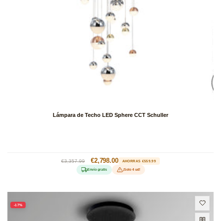
Lámpara de Techo LED Sphere CCT Schuller
Precio
Precio
€2,798.00
€3,357.99
AHORRAS €559.99
habitual
de
Envío gratis
¡Solo 4 ud!
oferta
-17%