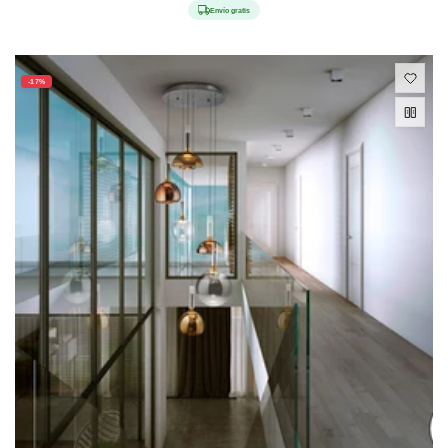
habitual
de
Envío gratis
oferta
-17%