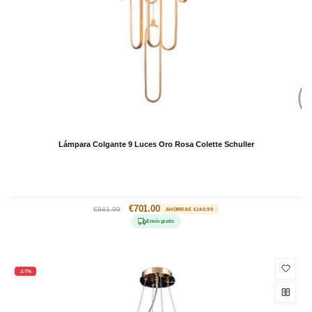
Lámpara Colgante 9 Luces Oro Rosa Colette Schuller
Precio
Precio
€701.00
€841.99
AHORRAS €140.99
habitual
de
Envío gratis
oferta
-17%