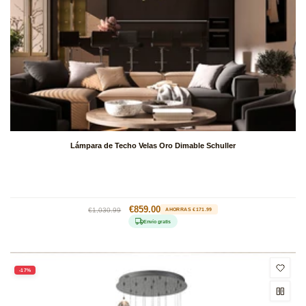
Lámpara de Techo Velas Oro Dimable Schuller
Precio
Precio
€859.00
€1,030.99
AHORRAS €171.99
habitual
de
Envío gratis
oferta
-17%