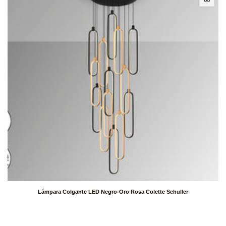
Lámpara Colgante LED Negro-Oro Rosa Colette Schuller