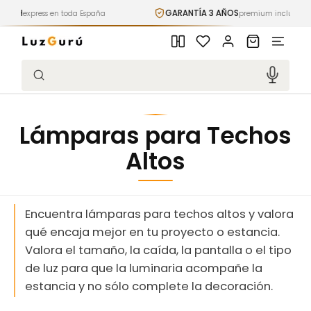
Ir
GARANTÍA 3 AÑOS
PAGO 1
spaña
directamente
premium incluida
al contenido
Iniciar
Carrito
sesión
Búsqueda
Lámparas para Techos
Altos
Encuentra lámparas para techos altos y valora
qué encaja mejor en tu proyecto o estancia.
Valora el tamaño, la caída, la pantalla o el tipo
de luz para que la luminaria acompañe la
estancia y no sólo complete la decoración.