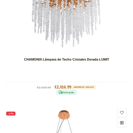
CHAMONIX Lámpara de Techo Cristales Dorada LUMIT
Precio
Precio
€2,016.99
€2,420.99
AHORRAS €404.00
habitual
de
Envío gratis
oferta
-17%