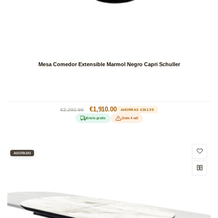
Mesa Comedor Extensible Marmol Negro Capri Schuller
Precio
Precio
€1,910.00
€2,292.99
AHORRAS €382.99
habitual
de
Envío gratis
¡Solo 4 ud!
oferta
AGOTADO