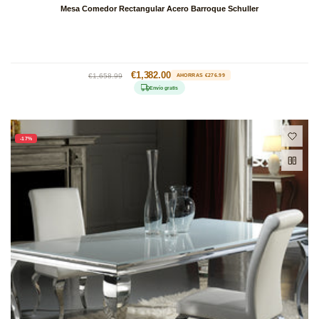
Mesa Comedor Rectangular Acero Barroque Schuller
Precio
Precio
€1,382.00
€1,658.99
AHORRAS €276.99
habitual
de
Envío gratis
oferta
-17%