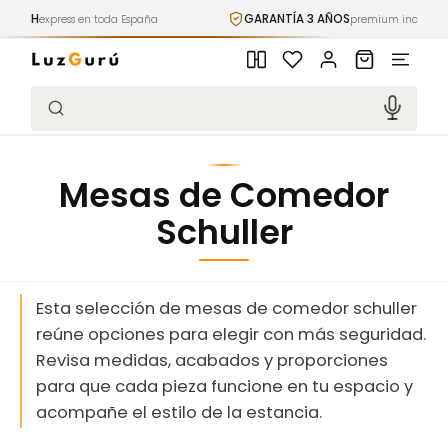
Ir
GARANTÍA 3 AÑOS
P
n toda España
directamente
premium incluida
al contenido
Iniciar
Carrito
sesión
Búsqueda
Mesas de Comedor
Schuller
Esta selección de mesas de comedor schuller
reúne opciones para elegir con más seguridad.
Revisa medidas, acabados y proporciones
para que cada pieza funcione en tu espacio y
acompañe el estilo de la estancia.