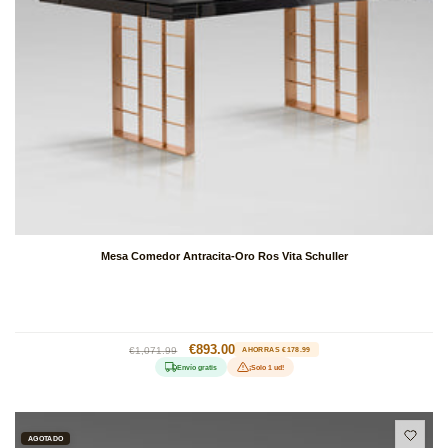
Mesa Comedor Antracita-Oro Ros Vita Schuller
Precio
Precio
€893.00
€1,071.99
AHORRAS €178.99
habitual
de
Envío gratis
¡Solo 1 ud!
oferta
AGOTADO