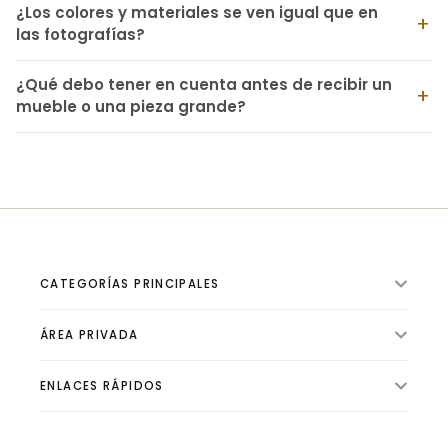
¿Los colores y materiales se ven igual que en
las fotografías?
¿Qué debo tener en cuenta antes de recibir un
mueble o una pieza grande?
CATEGORÍAS PRINCIPALES
ÁREA PRIVADA
ILUMINACIÓN INTERIOR
VENTILADORES
ENLACES RÁPIDOS
🛍️ Tienda
ILUMINACIÓN EXTERIOR
📦 Pedidos
ILUMINACIÓN TÉCNICA
✨ Sobre Luzgurú