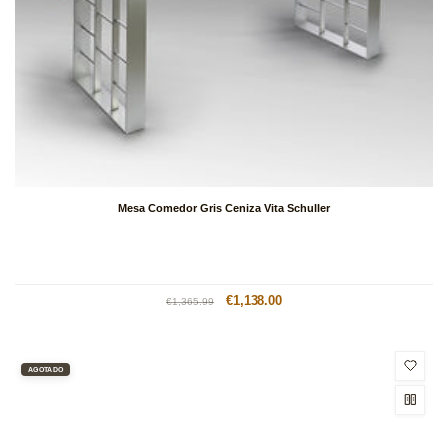
Mesa Comedor Gris Ceniza Vita Schuller
Precio
Precio
€1,138.00
€1,365.99
habitual
de
oferta
AGOTADO