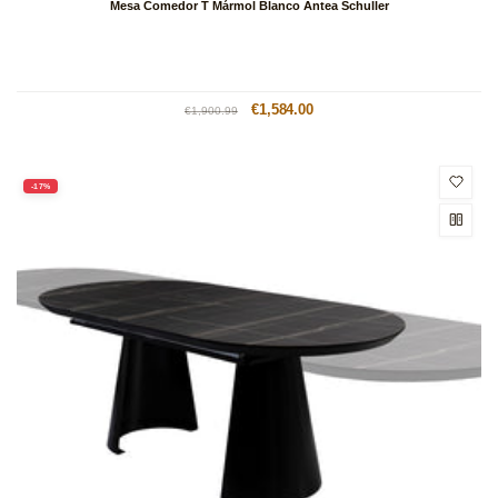
Mesa Comedor T Mármol Blanco Antea Schuller
Precio
Precio
€1,584.00
€1,900.99
habitual
de
oferta
-17%