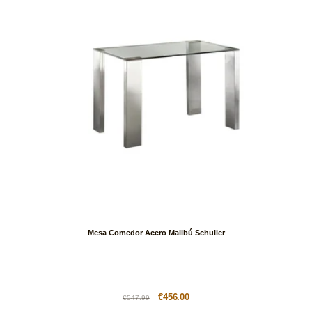
Mesa Comedor Acero Malibú Schuller
Precio
Precio
€456.00
€547.99
habitual
de