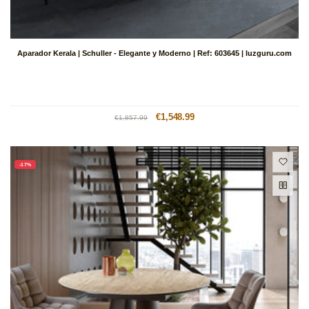
Aparador Kerala | Schuller - Elegante y Moderno | Ref: 603645 | luzguru.com
Precio
Precio
€1,548.99
€1,857.99
habitual
de
oferta
-17%