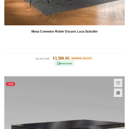
Mesa Comedor Roble Oscuro Luca Schuller
Precio
Precio
€1,598.00
€1,917.99
AHORRAS €319.99
habitual
de
Envío gratis
oferta
-17%