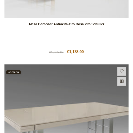
Mesa Comedor Antracita-Oro Rosa Vita Schuller
Precio
Precio
€1,138.00
€1,365.99
habitual
de
oferta
AGOTADO