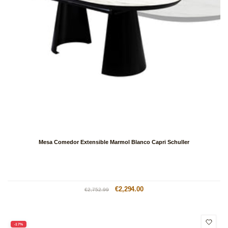
Mesa Comedor Extensible Marmol Blanco Capri Schuller
Precio
Precio
€2,294.00
€2,752.99
habitual
de
oferta
-17%