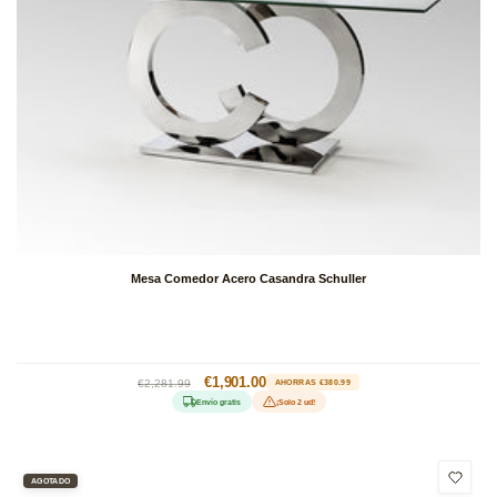
Mesa Comedor Acero Casandra Schuller
Precio
Precio
€1,901.00
€2,281.99
AHORRAS €380.99
habitual
de
Envío gratis
¡Solo 2 ud!
oferta
AGOTADO