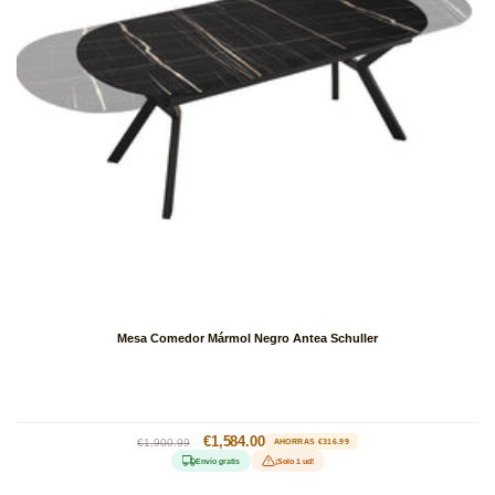
Mesa Comedor Mármol Negro Antea Schuller
Precio
Precio
€1,584.00
€1,900.99
AHORRAS €316.99
habitual
de
Envío gratis
¡Solo 1 ud!
oferta