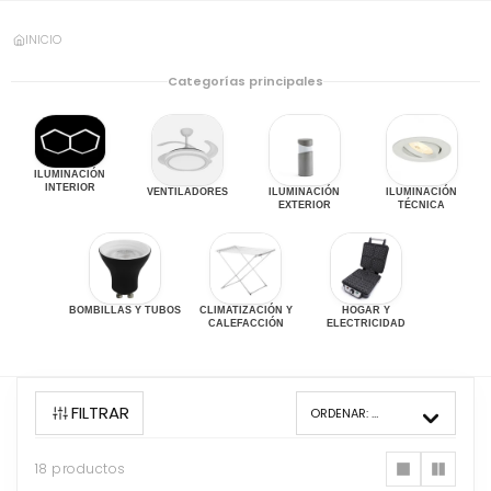
INICIO
Categorías principales
ILUMINACIÓN
INTERIOR
VENTILADORES
ILUMINACIÓN
ILUMINACIÓN
EXTERIOR
TÉCNICA
BOMBILLAS Y TUBOS
CLIMATIZACIÓN Y
HOGAR Y
CALEFACCIÓN
ELECTRICIDAD
FILTRAR
ORDENAR:
MÁS VENDIDOS
18 productos
18