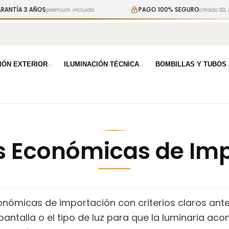
AÑOS
PAGO 100% SEGURO
premium incluida
cifrado SSL garantizado
a
IÓN EXTERIOR
ILUMINACIÓN TÉCNICA
BOMBILLAS Y TUBOS
s Económicas de Im
onómicas de importación con criterios claros antes
pantalla o el tipo de luz para que la luminaria ac