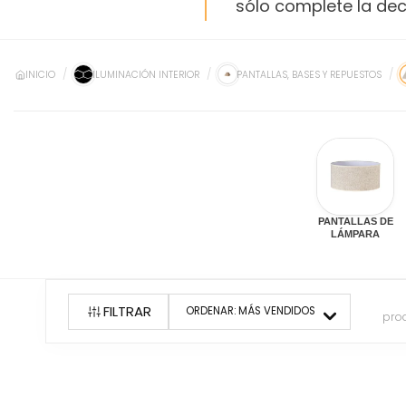
sólo complete la dec
INICIO
ILUMINACIÓN INTERIOR
PANTALLAS, BASES Y REPUESTOS
PANTALLAS DE
LÁMPARA
FILTRAR
ORDENAR:
MÁS VENDIDOS
pro
169
producto