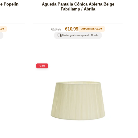
ge Popelín
Agueda Pantalla Cónica Abierta Beige
Fabrilamp / Abrila
Precio
Precio
€10.99
.00
€13.99
AHORRAS €3.00
habitual
de
Portes gratis comprando 10 uds
oferta
-18%