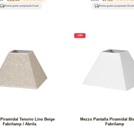
itual
de
habitual
de
Portes gratis comprando 8 uds
Portes gratis comprando 13 ud
oferta
oferta
-18%
 Piramidal Tenorio Lino Beige
Mezzo Pantalla Piramidal Bl
Fabrilamp / Abrila
Fabrilamp