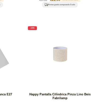
habitual
de
s
Portes gratis comprando 5 uds
oferta
-20%
anca E27
Happy Pantalla Cilíndrica Pinza Lino Beis
Fabrilamp