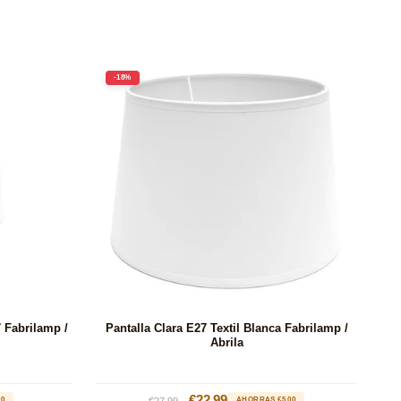
-18%
7 Fabrilamp /
Pantalla Clara E27 Textil Blanca Fabrilamp /
Abrila
Precio
Precio
€22.99
00
€27.99
AHORRAS €5.00