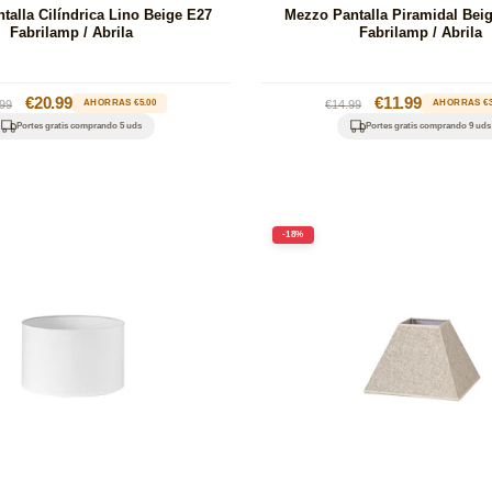
talla Cilíndrica Lino Beige E27
Mezzo Pantalla Piramidal Bei
Fabrilamp / Abrila
Fabrilamp / Abrila
cio
Precio
€20.99
Precio
Precio
€11.99
99
AHORRAS €5.00
€14.99
AHORRAS €3
itual
de
habitual
de
Portes gratis comprando 5 uds
Portes gratis comprando 9 uds
oferta
oferta
-18%