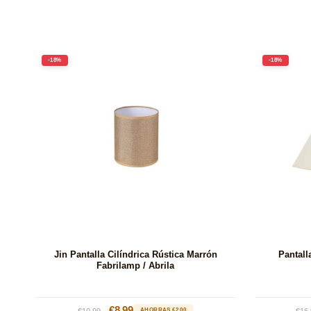
-18%
-18%
Jin Pantalla Cilíndrica Rústica Marrón
Pantall
Fabrilamp / Abrila
Precio
Precio
€8.99
Pre
€10.99
AHORRAS €2.00
€16.