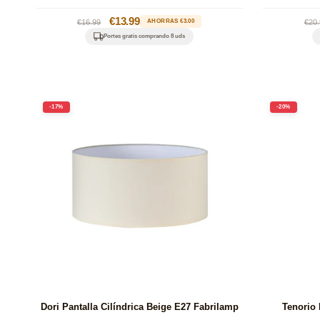
Precio
Precio
€13.99
Pre
€16.99
AHORRAS €3.00
€20.
habitual
de
hab
Portes gratis comprando 8 uds
oferta
-17%
-20%
Dori Pantalla Cilíndrica Beige E27 Fabrilamp
Tenorio 