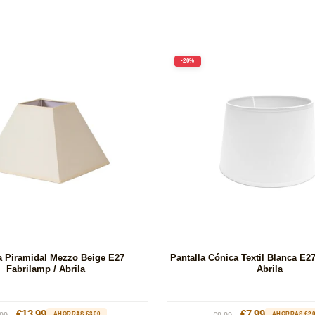
-20%
a Piramidal Mezzo Beige E27
Pantalla Cónica Textil Blanca E2
Fabrilamp / Abrila
Abrila
cio
Precio
€13.99
Precio
Precio
€7.99
99
AHORRAS €3.00
€9.99
AHORRAS €2.