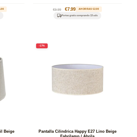
Precio
Precio
€7.99
.00
€9.99
AHORRAS €2.00
habitual
de
Portes gratis comprando 13 uds
oferta
-17%
il Beige
Pantalla Cilindrica Happy E27 Lino Beige
Fabrilamp / Abrila