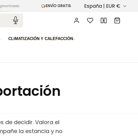
P
España | EUR €
ENVÍO GRATIS
ENTREG
en pedidos superiores a 100€
a
Iniciar
Carrito
sesión
í
s
CLIMATIZACIÓN Y CALEFACCIÓN
/
r
e
g
portación
i
ó
n
 de decidir. Valora el
ompañe la estancia y no