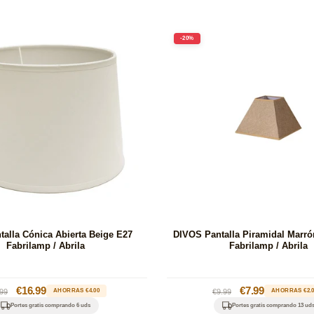
-20%
talla Cónica Abierta Beige E27
DIVOS Pantalla Piramidal Marró
Fabrilamp / Abrila
Fabrilamp / Abrila
cio
Precio
€16.99
Precio
Precio
€7.99
99
AHORRAS €4.00
€9.99
AHORRAS €2.
itual
de
habitual
de
Portes gratis comprando 6 uds
Portes gratis comprando 13 ud
oferta
oferta