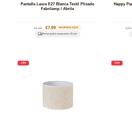
Pantalla Laura E27 Blanca Textil Plisado
Happy Pan
Fabrilamp / Abrila
Precio
Precio
€7.99
Pre
€9.99
AHORRAS €2.00
€25.
habitual
de
hab
Portes gratis comprando 13 uds
oferta
-19%
-19%