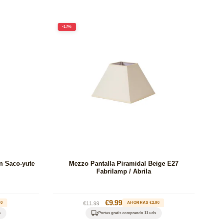
-17%
n Saco-yute
Mezzo Pantalla Piramidal Beige E27
Fabrilamp / Abrila
Precio
Precio
€9.99
00
€11.99
AHORRAS €2.00
habitual
de
s
Portes gratis comprando 11 uds
oferta