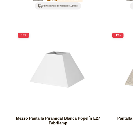
habitual
de
hab
Portes gratis comprando 12 uds
oferta
-18%
-19%
Mezzo Pantalla Piramidal Blanca Popelín E27
Pantalla
Fabrilamp