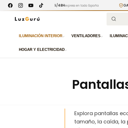
Ir
ENTREGA 24/48H
GARANTÍA 3 
directamente
express en toda España
Facebook
Instagram
YouTube
TikTok
al contenido
Búsqued
ILUMINACIÓN INTERIOR
VENTILADORES
ILUMINAC
HOGAR Y ELECTRICIDAD
Pantalla
Explora pantallas ec
tamaño, la caída, la 