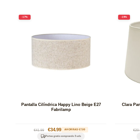
-17%
-19%
Pantalla Cilíndrica Happy Lino Beige E27
Clara Pan
Fabrilamp
Precio
Precio
€34.99
Pre
€41.99
AHORRAS €7.00
€20.
habitual
de
hab
Portes gratis comprando 3 uds
oferta