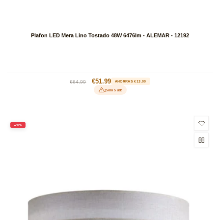
Plafon LED Mera Lino Tostado 48W 6476lm - ALEMAR - 12192
Precio
Precio
€51.99
€64.99
AHORRAS €13.00
habitual
de
¡Solo 5 ud!
oferta
-20%