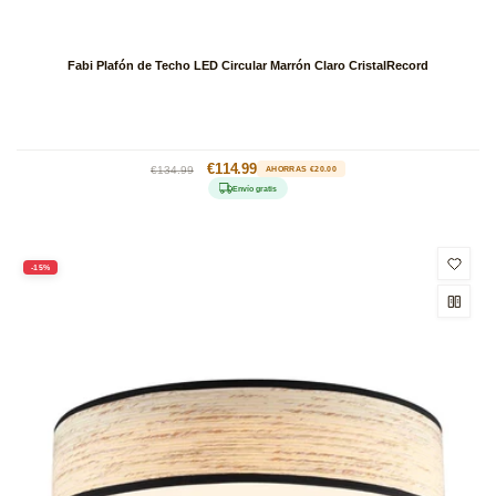
Fabi Plafón de Techo LED Circular Marrón Claro CristalRecord
Precio
Precio
€114.99
€134.99
AHORRAS €20.00
habitual
de
Envío gratis
oferta
-15%