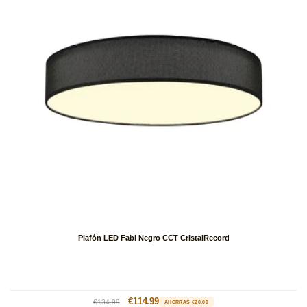
Plafón LED Fabi Negro CCT CristalRecord
Precio
Precio
€114.99
€134.99
AHORRAS €20.00