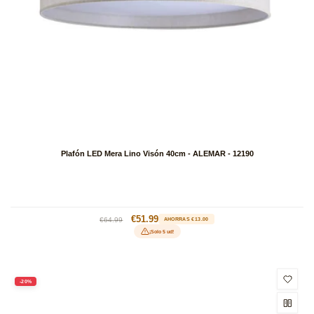
Plafón LED Mera Lino Visón 40cm - ALEMAR - 12190
Precio
Precio
€51.99
€64.99
AHORRAS €13.00
habitual
de
¡Solo 5 ud!
oferta
-20%