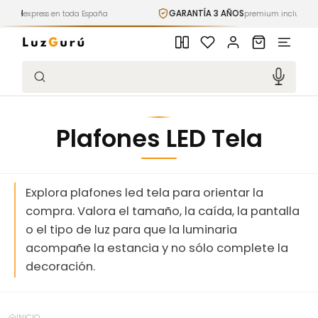
Ir
GARANTÍA 3 AÑOS
ress en toda España
directamente
premium incluida
al contenido
Iniciar
Carrito
sesión
Búsqueda
Plafones LED Tela
Explora plafones led tela para orientar la
compra. Valora el tamaño, la caída, la pantalla
o el tipo de luz para que la luminaria
acompañe la estancia y no sólo complete la
decoración.
INICIO