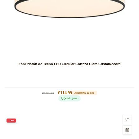
Fabi Plafón de Techo LED Circular Corteza Clara CristalRecord
Precio
Precio
€114.99
€134.99
AHORRAS €20.00
habitual
de
Envío gratis
oferta
-15%