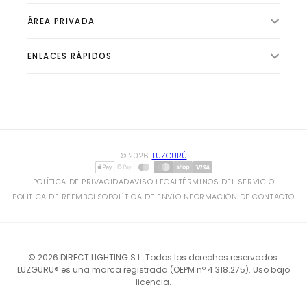
ÁREA PRIVADA
ILUMINACIÓN INTERIOR
VENTILADORES
ENLACES RÁPIDOS
🛍️ Tienda
ILUMINACIÓN EXTERIOR
📦 Pedidos
ILUMINACIÓN TÉCNICA
✨ Sobre Luzgurú
👤 Perfil
BOMBILLAS Y TUBOS
✍ Blog de Iluminación
⚙️ Configuración
CLIMATIZACIÓN Y CALEFACCIÓN
© 2026,
LUZGURÚ
HOGAR Y ELECTRICIDAD
POLÍTICA DE PRIVACIDAD
AVISO LEGAL
TÉRMINOS DEL SERVICIO
POLÍTICA DE REEMBOLSO
POLÍTICA DE ENVÍO
INFORMACIÓN DE CONTACTO
© 2026 DIRECT LIGHTING S.L. Todos los derechos reservados.
LUZGURU® es una marca registrada (OEPM nº 4.318.275). Uso bajo
licencia.