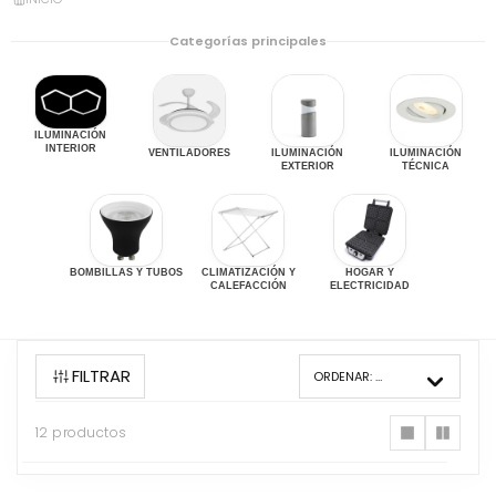
Categorías principales
ILUMINACIÓN
INTERIOR
VENTILADORES
ILUMINACIÓN
ILUMINACIÓN
EXTERIOR
TÉCNICA
BOMBILLAS Y TUBOS
CLIMATIZACIÓN Y
HOGAR Y
CALEFACCIÓN
ELECTRICIDAD
FILTRAR
ORDENAR:
MÁS VENDIDOS
12 productos
12
productos