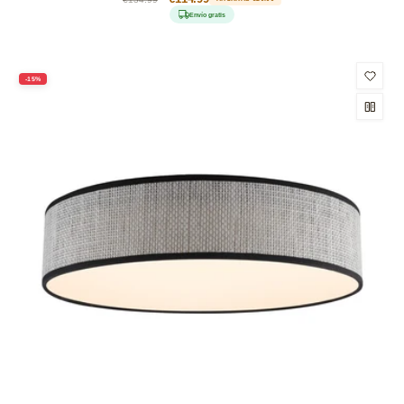
habitual
de
Envío gratis
oferta
-15%