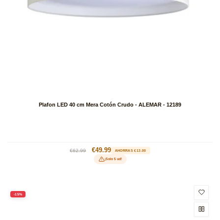
Plafon LED 40 cm Mera Cotón Crudo - ALEMAR - 12189
Precio
Precio
€49.99
€62.99
AHORRAS €13.00
habitual
de
¡Solo 5 ud!
oferta
-15%