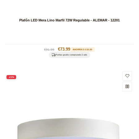
Plafón LED Mera Lino Marfil 72W Regulable - ALEMAR - 12201
Precio
Precio
€73.99
€91.99
AHORRAS €18.00
habitual
de
Portes gratis comprando 2 uds
oferta
-21%