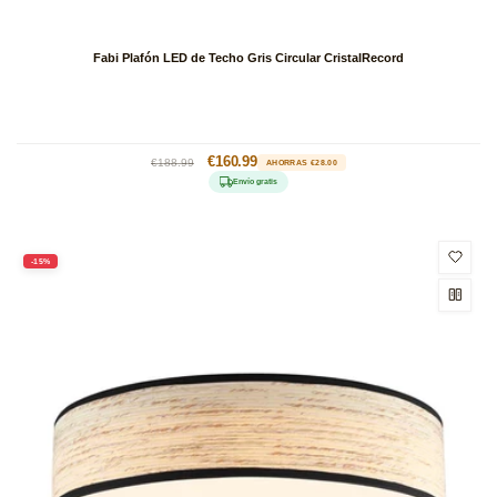
Fabi Plafón LED de Techo Gris Circular CristalRecord
Precio
Precio
€160.99
€188.99
AHORRAS €28.00
habitual
de
Envío gratis
oferta
-15%