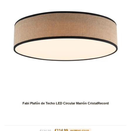
Fabi Plafón de Techo LED Circular Marrón CristalRecord
Precio
Precio
€114.99
€134.99
AHORRAS €20.00