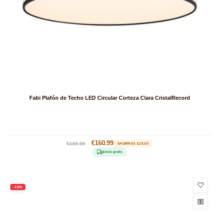
Fabi Plafón de Techo LED Circular Corteza Clara CristalRecord
Precio
Precio
€160.99
€188.99
AHORRAS €28.00
habitual
de
Envío gratis
oferta
-15%