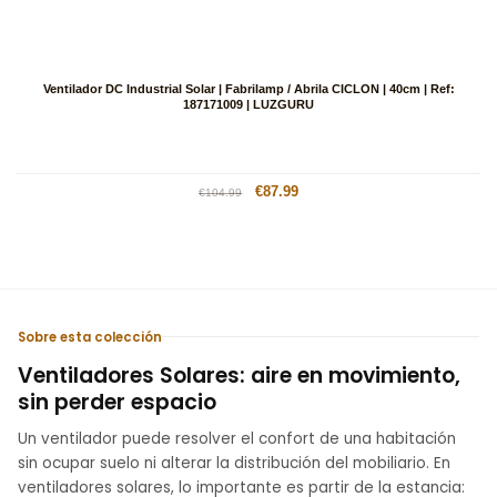
Ventilador DC Industrial Solar | Fabrilamp / Abrila CICLON | 40cm | Ref:
187171009 | LUZGURU
Precio
Precio
€87.99
€104.99
habitual
de
oferta
Sobre esta colección
Ventiladores Solares: aire en movimiento,
sin perder espacio
Un ventilador puede resolver el confort de una habitación
sin ocupar suelo ni alterar la distribución del mobiliario. En
ventiladores solares, lo importante es partir de la estancia: