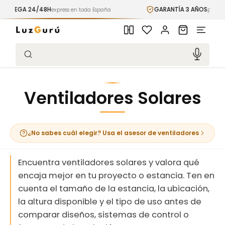
Ir
EGA 24/48H
GARANTÍA 3 AÑOS
directamente
express en toda España
premium inc
al contenido
Iniciar
Carrito
sesión
Búsqueda
Ventiladores Solares
¿No sabes cuál elegir? Usa el asesor de ventiladores
Encuentra ventiladores solares y valora qué
encaja mejor en tu proyecto o estancia. Ten en
cuenta el tamaño de la estancia, la ubicación,
la altura disponible y el tipo de uso antes de
comparar diseños, sistemas de control o