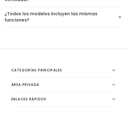
¿Todos los modelos incluyen las mismas
funciones?
CATEGORÍAS PRINCIPALES
ÁREA PRIVADA
ILUMINACIÓN INTERIOR
VENTILADORES
ENLACES RÁPIDOS
🛍️ Tienda
ILUMINACIÓN EXTERIOR
📦 Pedidos
ILUMINACIÓN TÉCNICA
✨ Sobre Luzgurú
👤 Perfil
BOMBILLAS Y TUBOS
✍ Blog de Iluminación