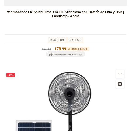
Ventilador de Pie Solar Clima 30W DC Silencioso con Batería de Litio y USB |
Fabrilamp / Abrila
Ø 43.0 CM
5 ASPAS
Precio
Precio
€78.99
€94.99
AHORRAS €16.00
habitual
de
Portes gratis comprando 2 uds
oferta
-17%