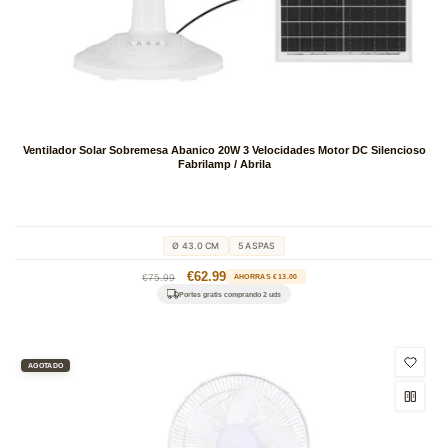
Ventilador Solar Sobremesa Abanico 20W 3 Velocidades Motor DC Silencioso
Fabrilamp / Abrila
Ø 43.0 CM
5 ASPAS
Precio
Precio
€62.99
€75.99
AHORRAS €13.00
habitual
de
Portes gratis comprando 2 uds
oferta
AGOTADO