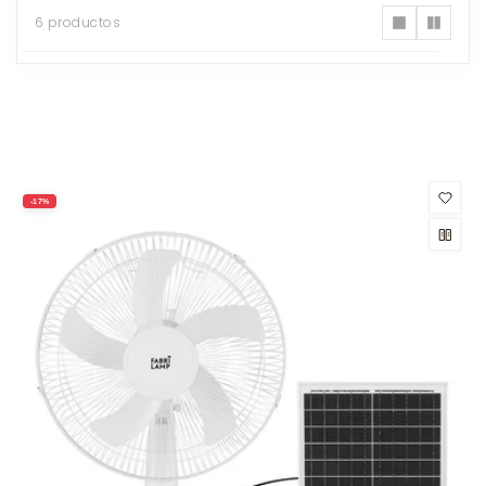
6 productos
6
productos
-17%