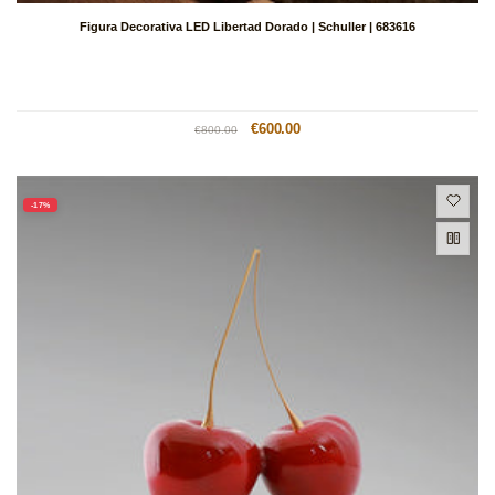
Figura Decorativa LED Libertad Dorado | Schuller | 683616
Precio
Precio
€600.00
€800.00
habitual
de
oferta
-17%