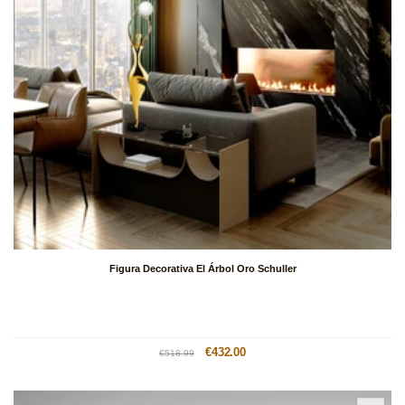
Figura Decorativa El Árbol Oro Schuller
Precio
Precio
€432.00
€518.99
habitual
de
oferta