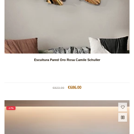
Escultura Pared Oro Rosa Camile Schuller
Precio
Precio
€686.00
€823.99
habitual
de
oferta
-17%