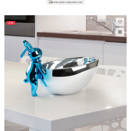
habitual
de
Portes gratis comprando 2 uds
oferta
-17%