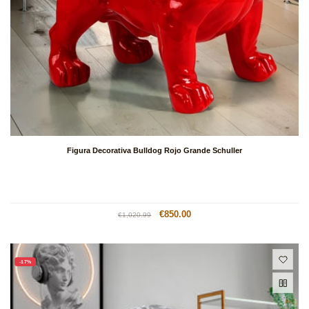
Figura Decorativa Bulldog Rojo Grande Schuller
Precio
Precio
€850.00
€1,020.99
habitual
de
oferta
-17%