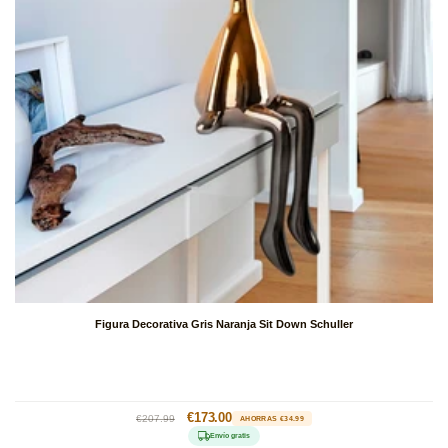
Figura Decorativa Gris Naranja Sit Down Schuller
Precio
Precio
€173.00
€207.99
AHORRAS €34.99
habitual
de
Envío gratis
oferta