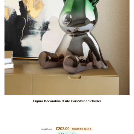
Figura Decorativa Osito Gris/Verde Schuller
Precio
Precio
€202.00
€242.99
AHORRAS €40.99
habitual
de