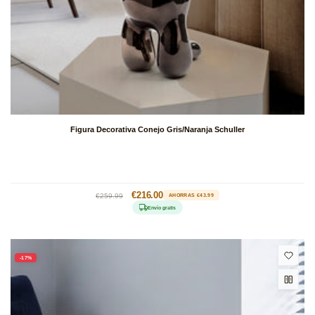
Figura Decorativa Conejo Gris/Naranja Schuller
Precio
Precio
€216.00
€259.99
AHORRAS €43.99
habitual
de
Envío gratis
oferta
-17%