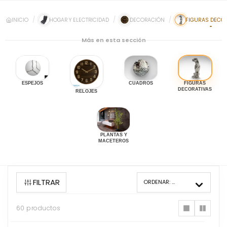
INICIO
HOGAR Y ELECTRICIDAD
DECORACIÓN
FIGURAS DECO
Más en esta sección
ESPEJOS
CUADROS
FIGURAS
DECORATIVAS
RELOJES
PLANTAS Y
MACETEROS
FILTRAR
ORDENAR:
MÁS VENDIDOS
60 productos
60
productos