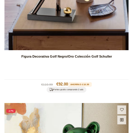
Figura Decorativa Golf Negro/Oro Colección Golf Schuller
Precio
Precio
€92.00
€110.99
AHORRAS €18.99
habitual
de
Portes gratis comprando 2 uds
oferta
-17%