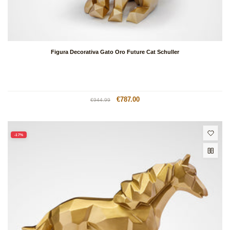
Figura Decorativa Gato Oro Future Cat Schuller
Precio
Precio
€787.00
€944.99
habitual
de
oferta
-17%