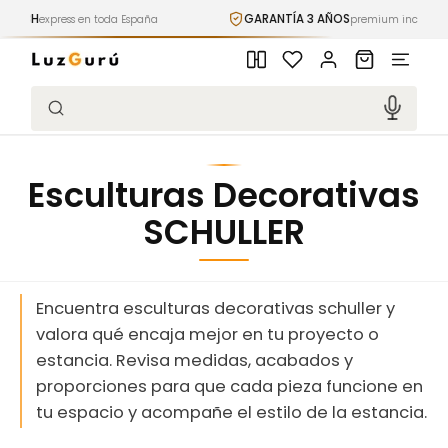
Ir
GARANTÍA 3 AÑOS
PAGO 100%
ña
directamente
premium incluida
al contenido
Iniciar
Carrito
sesión
Búsqueda
Esculturas Decorativas
SCHULLER
Encuentra esculturas decorativas schuller y
valora qué encaja mejor en tu proyecto o
estancia. Revisa medidas, acabados y
proporciones para que cada pieza funcione en
tu espacio y acompañe el estilo de la estancia.