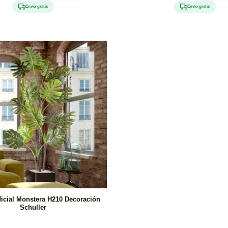
tual
de
habitual
de
Envío gratis
Envío gratis
oferta
oferta
ificial Monstera H210 Decoración
Schuller