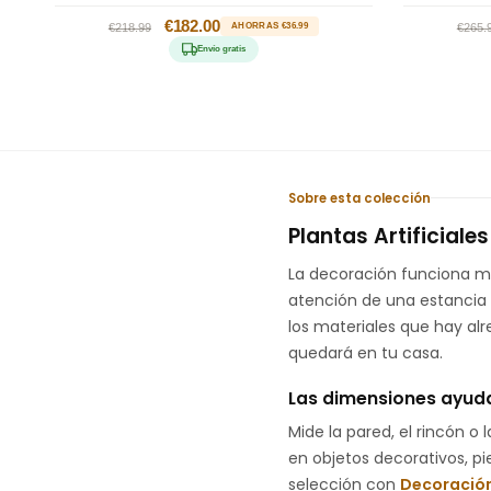
Precio
Precio
€182.00
Prec
€218.99
AHORRAS €36.99
€265.
habitual
de
habi
Envío gratis
oferta
Sobre esta colección
Plantas Artificial
La decoración funciona me
atención de una estancia 
los materiales que hay alr
quedará en tu casa.
Las dimensiones ayuda
Mide la pared, el rincón o 
en objetos decorativos, pi
selección con
Decoración