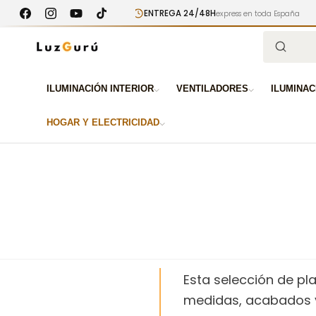
Ir
ENTREGA 24/48H
res a 100€
directamente
express en toda España
Facebook
Instagram
YouTube
TikTok
al contenido
Búsqued
ILUMINACIÓN INTERIOR
VENTILADORES
ILUMINAC
HOGAR Y ELECTRICIDAD
Esta selección de pl
medidas, acabados y