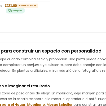
io
Precio
€221.00
99
AHORRAS €44.99
tual
de
Envío gratis
oferta
es para construir un espacio con personalidad
jor cuando combina estilo y proporción. Una pieza puede conve
o completar un conjunto ya existente, pero debe encajar con las
ededor. En plantas artificiales, mira más allá de la fotografía y
n a imaginar el resultado
la zona de paso antes de elegir. En mobiliario, deja margen para ab
ensa en la escala respecto a la mesa, el aparador o el sofá. Pu
 para el Hogar
,
Mobiliario
,
Mesas Schuller
para construir un c