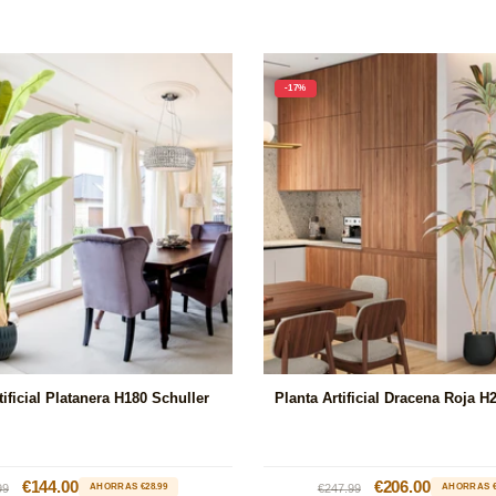
-17%
tificial Platanera H180 Schuller
Planta Artificial Dracena Roja H
io
Precio
€144.00
Precio
Precio
€206.00
99
AHORRAS €28.99
€247.99
AHORRAS €