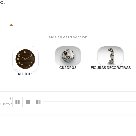
a.
CETEROS
Más en esta sección
CUADROS
FIGURAS DECORATIVAS
RELOJES
10
ductos
s