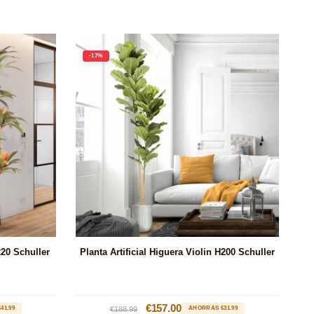
-17%
220 Schuller
Planta Artificial Higuera Violin H200 Schuller
Precio
Precio
€157.00
41.99
€188.99
AHORRAS €31.99