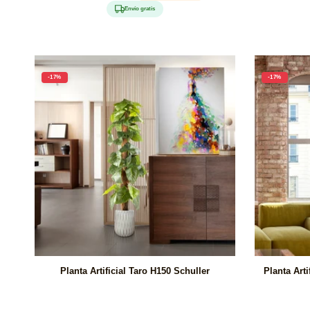
habitual
de
habi
Envío gratis
oferta
-17%
-17%
Planta Artificial Taro H150 Schuller
Planta Art