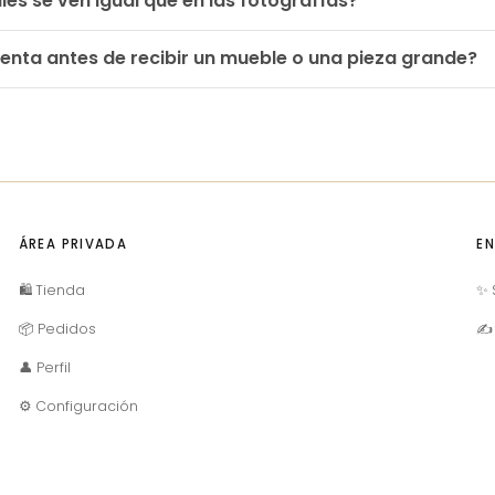
les se ven igual que en las fotografías?
enta antes de recibir un mueble o una pieza grande?
ÁREA PRIVADA
EN
🛍️ Tienda
✨ 
📦 Pedidos
✍ 
👤 Perfil
⚙️ Configuración