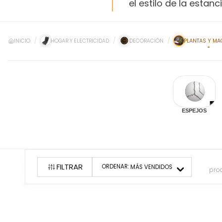
el estilo de la estanci
INICIO
HOGAR Y ELECTRICIDAD
DECORACIÓN
PLANTAS Y MA
ESPEJOS
FILTRAR
ORDENAR:
MÁS VENDIDOS
pro
10
producto