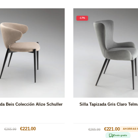
-17%
ada Beis Colección Alize Schuller
Silla Tapizada Gris Claro Telm
Precio
Precio
€221.00
Precio
Precio
€221.00
€265.99
€265.99
AHORRAS €
habitual
de
habitual
de
Envío gratis
oferta
oferta