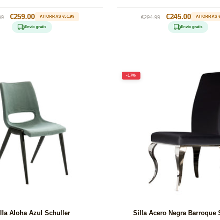
io
Precio
€259.00
Precio
Precio
€245.00
99
AHORRAS €51.99
€294.99
AHORRAS €
tual
de
habitual
de
Envío gratis
Envío gratis
oferta
oferta
-17%
lla Aloha Azul Schuller
Silla Acero Negra Barroque 