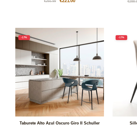
Precio
Precio
€221.00
Prec
€265.99
€288.
habitual
de
habi
oferta
-17%
-17%
Taburete Alto Azul Oscuro Giro II Schuller
Sil