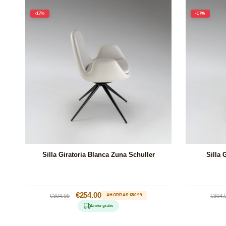
-17%
-17%
Silla Giratoria Blanca Zuna Schuller
Silla 
Precio
Precio
€254.00
Prec
€304.99
AHORRAS €50.99
€304.
habitual
de
habi
Envío gratis
oferta