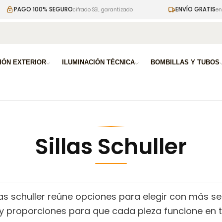
0% SEGURO
ENVÍO GRATIS
cifrado SSL garantizado
en pedidos superi
a
IÓN EXTERIOR
ILUMINACIÓN TÉCNICA
BOMBILLAS Y TUBOS
Sillas Schuller
llas schuller reúne opciones para elegir con más s
 proporciones para que cada pieza funcione en