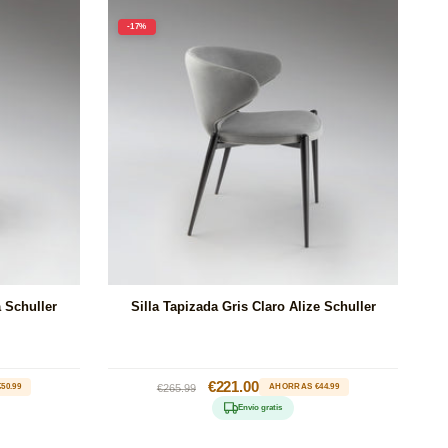
-17%
a Schuller
Silla Tapizada Gris Claro Alize Schuller
Precio
Precio
€221.00
50.99
€265.99
AHORRAS €44.99
habitual
de
Envío gratis
oferta