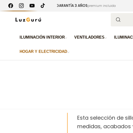
Ir
GARANTÍA 3 AÑOS
PAGO 10
spaña
directamente
premium incluida
Facebook
Instagram
YouTube
TikTok
al contenido
Búsqued
ILUMINACIÓN INTERIOR
VENTILADORES
ILUMINAC
HOGAR Y ELECTRICIDAD
Esta selección de si
medidas, acabados y