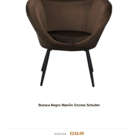
Butaca Negro Marrón Ozome Schuller
Precio
Precio
€216.00
€259.99
habitual
de