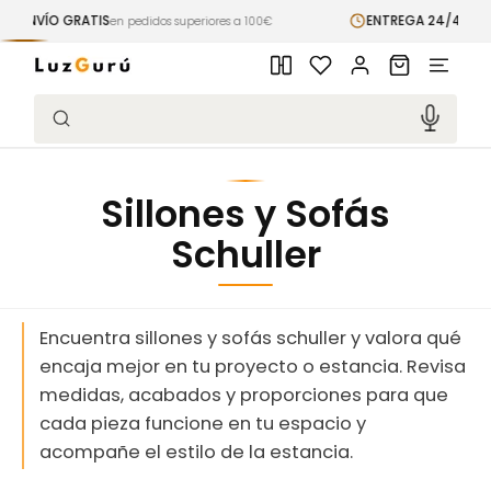
Ir
O GRATIS
ENTREGA 24/48H
directamente
en pedidos superiores a 100€
express en 
al contenido
Iniciar
Carrito
sesión
Búsqueda
Sillones y Sofás
Schuller
Encuentra sillones y sofás schuller y valora qué
encaja mejor en tu proyecto o estancia. Revisa
medidas, acabados y proporciones para que
cada pieza funcione en tu espacio y
acompañe el estilo de la estancia.