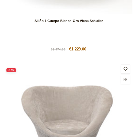
Sillón 1 Cuerpo Blanco-Oro Viena Schuller
Precio
Precio
€1,229.00
€1,474.99
habitual
de
oferta
-17%