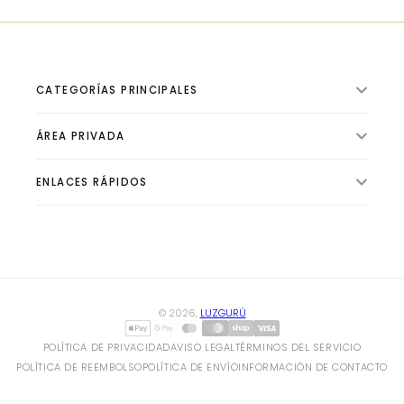
CATEGORÍAS PRINCIPALES
ÁREA PRIVADA
ILUMINACIÓN INTERIOR
VENTILADORES
ENLACES RÁPIDOS
🛍️ Tienda
ILUMINACIÓN EXTERIOR
📦 Pedidos
ILUMINACIÓN TÉCNICA
✨ Sobre Luzgurú
👤 Perfil
BOMBILLAS Y TUBOS
✍ Blog de Iluminación
⚙️ Configuración
CLIMATIZACIÓN Y CALEFACCIÓN
© 2026,
LUZGURÚ
HOGAR Y ELECTRICIDAD
POLÍTICA DE PRIVACIDAD
AVISO LEGAL
TÉRMINOS DEL SERVICIO
POLÍTICA DE REEMBOLSO
POLÍTICA DE ENVÍO
INFORMACIÓN DE CONTACTO