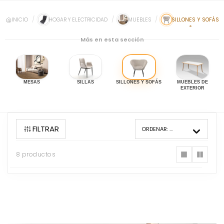
INICIO
HOGAR Y ELECTRICIDAD
MUEBLES
SILLONES Y SOFÁS
Más en esta sección
MESAS
SILLAS
SILLONES Y SOFÁS
MUEBLES DE
EXTERIOR
FILTRAR
ORDENAR:
MÁS VENDIDOS
8 productos
8
productos