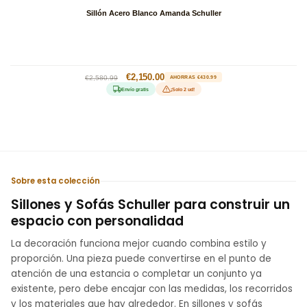
Sillón Acero Blanco Amanda Schuller
Precio
Precio
€2,150.00
€2,580.99
AHORRAS €430.99
habitual
de
Envío gratis
¡Solo 2 ud!
oferta
Sobre esta colección
Sillones y Sofás Schuller para construir un
espacio con personalidad
La decoración funciona mejor cuando combina estilo y
proporción. Una pieza puede convertirse en el punto de
atención de una estancia o completar un conjunto ya
existente, pero debe encajar con las medidas, los recorridos
y los materiales que hay alrededor. En sillones y sofás