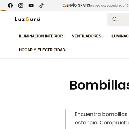
Ir
ENVÍO GRATIS
ifrado SSL garantizado
directamente
en pedidos superiores a 100€
Facebook
Instagram
YouTube
TikTok
al contenido
Búsqued
ILUMINACIÓN INTERIOR
VENTILADORES
ILUMINAC
HOGAR Y ELECTRICIDAD
Bombilla
Encuentra bombillas 
estancia. Comprueba e