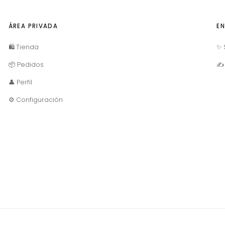
ÁREA PRIVADA
EN
🛍️ Tienda
✨ 
📦 Pedidos
✍ 
👤 Perfil
⚙️ Configuración