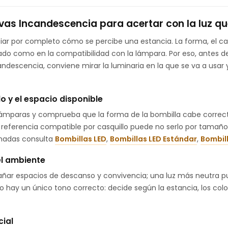
vas Incandescencia para acertar con la luz qu
r por completo cómo se percibe una estancia. La forma, el casq
tado como en la compatibilidad con la lámpara. Por eso, antes de
andescencia, conviene mirar la luminaria en la que se va a usar
lo y el espacio disponible
lámparas y comprueba que la forma de la bombilla cabe correct
a referencia compatible por casquillo puede no serlo por tamaño,
onadas consulta
Bombillas LED
,
Bombillas LED Estándar
,
Bombil
el ambiente
añar espacios de descanso y convivencia; una luz más neutra pu
o hay un único tono correcto: decide según la estancia, los color
cial