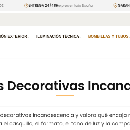
ENTREGA 24/48H
GARANTÍA 3
express en toda España
a
IÓN EXTERIOR
ILUMINACIÓN TÉCNICA
BOMBILLAS Y TUBOS
s Decorativas Incan
decorativas incandescencia y valora qué encaja 
l casquillo, el formato, el tono de luz y la compa