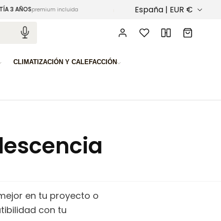
P
España | EUR €
 AÑOS
PAGO 100% SEGURO
premium incluida
cifrado SSL garantizad
a
Iniciar
Carrito
sesión
í
s
CLIMATIZACIÓN Y CALEFACCIÓN
/
r
e
g
descencia
i
ó
n
mejor en tu proyecto o
tibilidad con tu