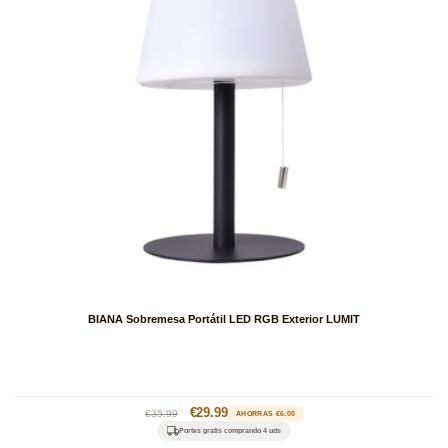
BIANA Sobremesa Portátil LED RGB Exterior LUMIT
Precio
Precio
€29.99
€35.99
AHORRAS €6.00
habitual
de
Portes gratis comprando 4 uds
oferta