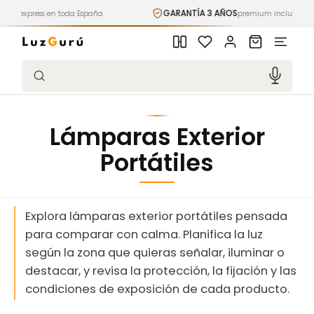
Ir
GARANTÍA 3 AÑOS
en toda España
directamente
premium incluida
al contenido
Iniciar
Carrito
sesión
Búsqueda
Lámparas Exterior
Portátiles
Explora lámparas exterior portátiles pensada
para comparar con calma. Planifica la luz
según la zona que quieras señalar, iluminar o
destacar, y revisa la protección, la fijación y las
condiciones de exposición de cada producto.