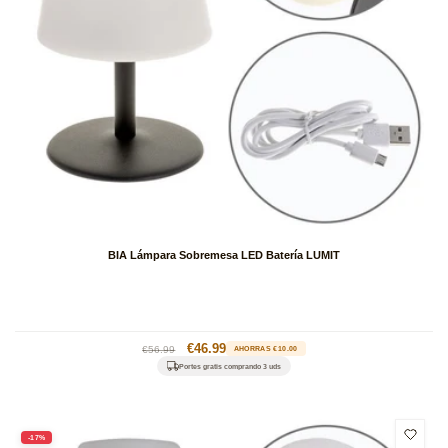
BIA Lámpara Sobremesa LED Batería LUMIT
Precio
Precio
€46.99
€56.99
AHORRAS €10.00
habitual
de
Portes gratis comprando 3 uds
oferta
-17%