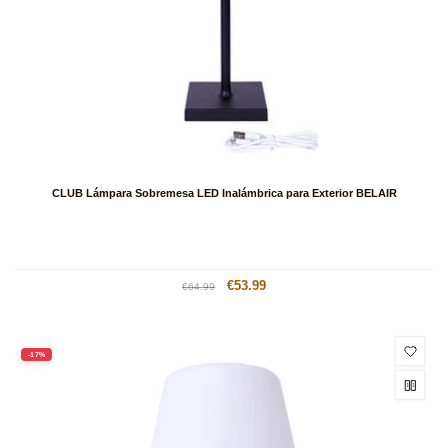
CLUB Lámpara Sobremesa LED Inalámbrica para Exterior BELAIR
Precio
Precio
€53.99
€64.99
habitual
de
oferta
-17%