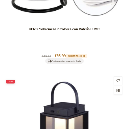
KENSI Sobremesa 7 Colores con Batería LUMIT
Precio
Precio
€35.99
€43.99
AHORRAS €8.00
habitual
de
Portes gratis comprando 3 uds
oferta
-17%