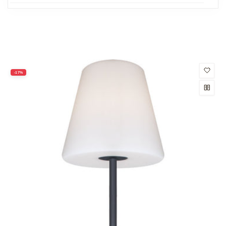
productos
-17%