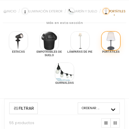
INICIO
ILUMINACIÓN EXTERIOR
JARDÍN Y SUELO
PORTÁTILES
Más en esta sección
ESTACAS
EMPOTRABLES DE
LÁMPARAS DE PIE
PORTÁTILES
SUELO
GUIRNALDAS
FILTRAR
ORDENAR:
MÁS VENDIDOS
55 productos
55