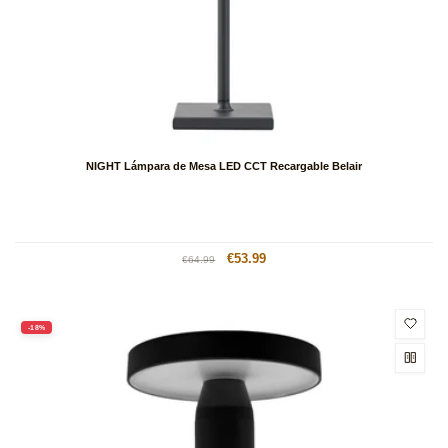
NIGHT Lámpara de Mesa LED CCT Recargable Belair
Precio
Precio
€53.99
€64.99
habitual
de
oferta
-18%