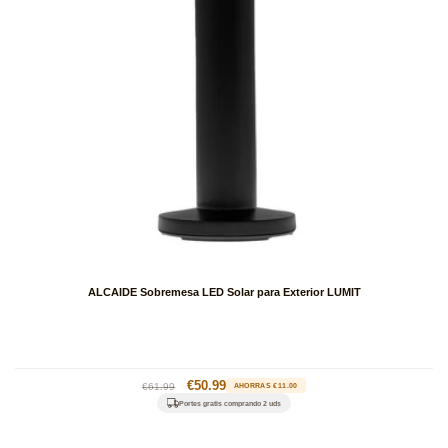
ALCAIDE Sobremesa LED Solar para Exterior LUMIT
Precio
Precio
€50.99
€61.99
AHORRAS €11.00
habitual
de
Portes gratis comprando 2 uds
oferta