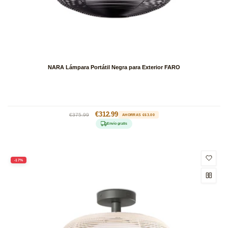
NARA Lámpara Portátil Negra para Exterior FARO
Precio
Precio
€312.99
€375.99
AHORRAS €63.00
habitual
de
Envío gratis
oferta
-17%