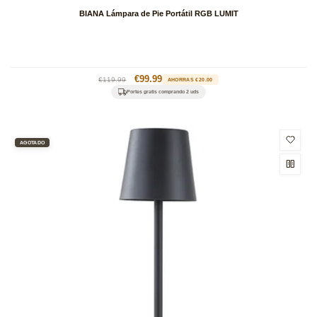
BIANA Lámpara de Pie Portátil RGB LUMIT
Precio
Precio
€99.99
€119.99
AHORRAS €20.00
habitual
de
Portes gratis comprando 2 uds
oferta
AGOTADO