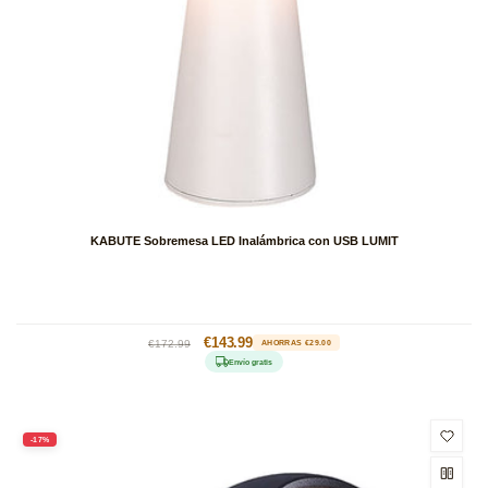
KABUTE Sobremesa LED Inalámbrica con USB LUMIT
Precio
Precio
€143.99
€172.99
AHORRAS €29.00
habitual
de
Envío gratis
oferta
-17%