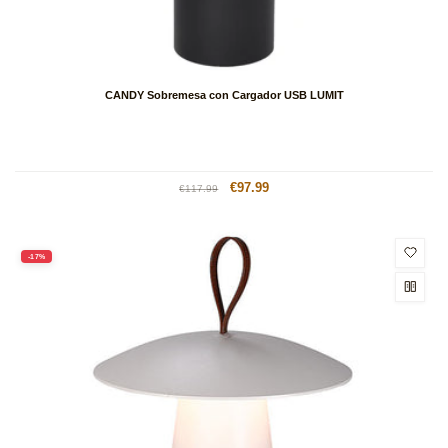
CANDY Sobremesa con Cargador USB LUMIT
Precio
Precio
€97.99
€117.99
habitual
de
oferta
-17%