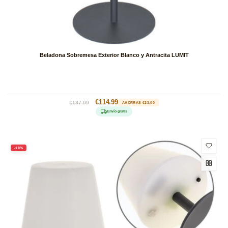
Beladona Sobremesa Exterior Blanco y Antracita LUMIT
Precio
Precio
€114.99
€137.99
AHORRAS €23.00
habitual
de
Envío gratis
oferta
-18%