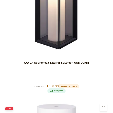
KAYLA Sobremesa Exterior Solar con USB LUMIT
Precio
Precio
€160.99
€193.99
AHORRAS €33.00
habitual
de
Envío gratis
oferta
-17%