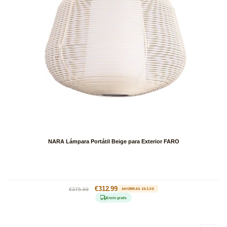
NARA Lámpara Portátil Beige para Exterior FARO
Precio
Precio
€312.99
€375.99
AHORRAS €63.00
habitual
de
Envío gratis
oferta