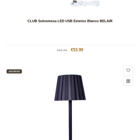
CLUB Sobremesa LED USB Exterior Blanco BELAIR
Precio
Precio
€53.99
€64.99
habitual
de
oferta
AGOTADO