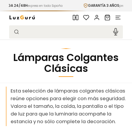
Ir
GA 24/48H
GARANTÍA 3 AÑOS
directamente
express en toda España
premium incl
al contenido
Iniciar
Carrito
sesión
Búsqueda
Lámparas Colgantes
Clásicas
Esta selección de lámparas colgantes clásicas
reúne opciones para elegir con más seguridad.
Valora el tamaño, la caída, la pantalla o el tipo
de luz para que la luminaria acompañe la
estancia y no sólo complete la decoración.