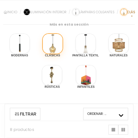
INICIO
ILUMINACIÓN INTERIOR
LÁMPARAS COLGANTES
CLÁSI
Más en esta sección
MODERNAS
CLÁSICAS
PANTALLA TEXTIL
NATURALES
RÚSTICAS
INFANTILES
FILTRAR
ORDENAR:
MÁS VENDIDOS
8 productos
8