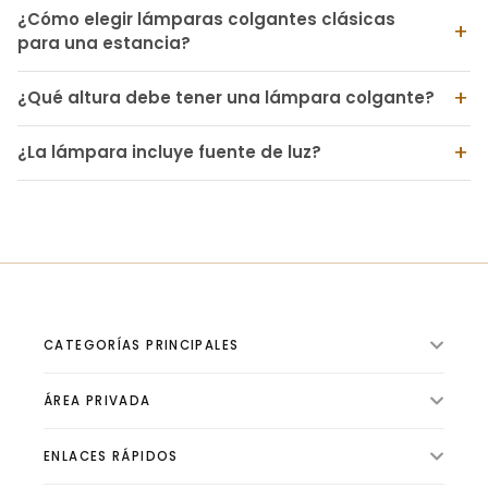
¿Cómo elegir lámparas colgantes clásicas
para una estancia?
¿Qué altura debe tener una lámpara colgante?
¿La lámpara incluye fuente de luz?
CATEGORÍAS PRINCIPALES
ÁREA PRIVADA
ILUMINACIÓN INTERIOR
VENTILADORES
ENLACES RÁPIDOS
🛍️ Tienda
ILUMINACIÓN EXTERIOR