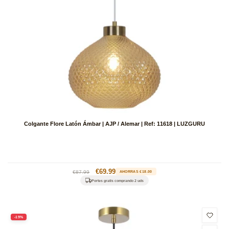
Colgante Flore Latón Ámbar | AJP / Alemar | Ref: 11618 | LUZGURU
Precio
Precio
€69.99
€87.99
AHORRAS €18.00
habitual
de
Portes gratis comprando 2 uds
oferta
-19%