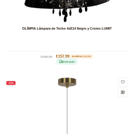
OLÍMPIA Lámpara de Techo 4xE14 Negro y Cromo LUMIT
Precio
Precio
€157.99
€189.99
AHORRAS €32.00
habitual
de
Envío gratis
oferta
-20%