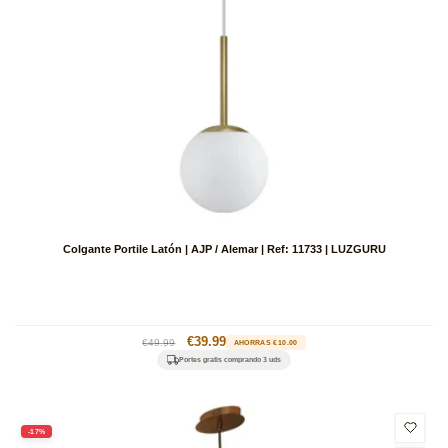
Colgante Portile Latón | AJP / Alemar | Ref: 11733 | LUZGURU
Precio
Precio
€39.99
€49.99
AHORRAS €10.00
habitual
de
Portes gratis comprando 3 uds
oferta
-17%