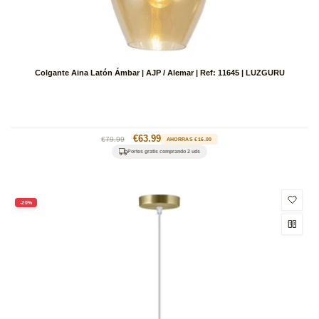
Colgante Aina Latón Ámbar | AJP / Alemar | Ref: 11645 | LUZGURU
Precio
Precio
€63.99
€79.99
AHORRAS €16.00
habitual
de
Portes gratis comprando 2 uds
oferta
-20%