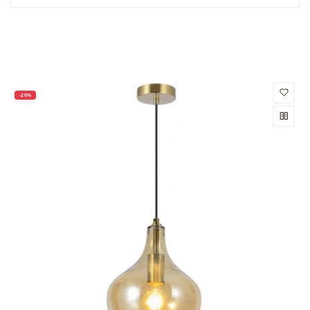
productos
-20%