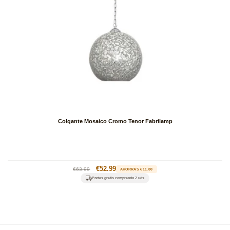
Colgante Mosaico Cromo Tenor Fabrilamp
Precio
Precio
€52.99
€63.99
AHORRAS €11.00
habitual
de
Portes gratis comprando 2 uds
oferta